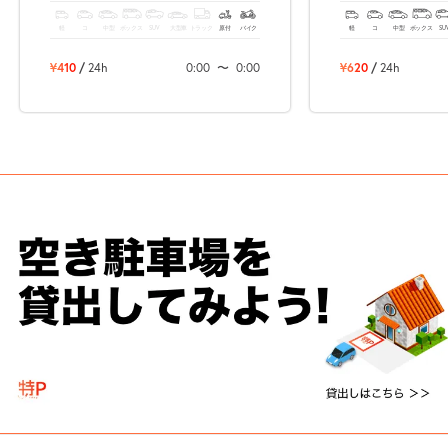
軽
コ
中型
ボックス
SUV
大型車
トラック
原付
バイク
軽
コ
中型
ボックス
SU
¥410
/
24h
0:00
〜
0:00
¥620
/
24h