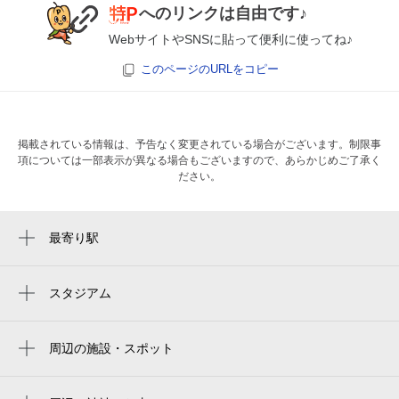
へのリンクは自由です♪
WebサイトやSNSに貼って便利に使ってね♪
このページのURLをコピー
掲載されている情報は、予告なく変更されている場合がございます。制限事
項については一部表示が異なる場合もございますので、あらかじめご了承く
ださい。
最寄り駅
我孫子町駅
あびこ駅
スタジアム
ヨドコウ桜スタジアム
我孫子前駅
yodoko sakura stadium
周辺の施設・スポット
沢ノ町駅
やきとり大吉 jr我孫子町駅前店
yanmar hanasaka stadium
杉本町駅