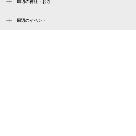
住吉郵便局
周辺の神社・お寺
yanmar stadium nagai
長居駅
周辺に神社・お寺が見つかりませんでした。
宮本葬祭
住之江公園野球場
住吉東駅
周辺のイベント
住吉南住吉郵便局
周辺にイベントが見つかりませんでした。
細井川駅
編み*elle《 アミエル 》結婚相談所
住吉鳥居前駅
大阪市あびこ職員会館
住吉駅
あびこ幼稚園
tmコーポ我孫子
山之内北
大阪市住吉保健所
住吉区民ホ－ル
全国仲人連合会あびこ支部