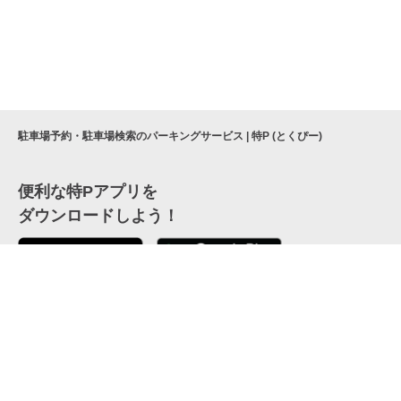
駐車場予約・駐車場検索のパーキングサービス | 特P (とくぴー)
便利な特Pアプリを
ダウンロードしよう！
ここから「インストール」して、便利な特Pアプリを
公式 X