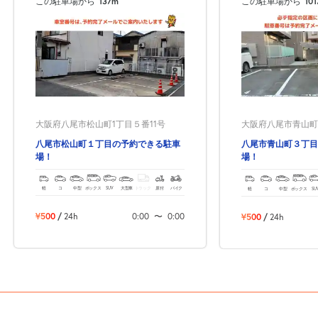
この駐車場から
137m
この駐車場から
10
大阪府八尾市松山町1丁目５番11号
大阪府八尾市青山町3-
八尾市松山町１丁目の予約できる駐車
八尾市青山町３丁目
場！
場！
軽
コ
中型
ボックス
SUV
大型車
トラック
原付
バイク
軽
コ
中型
ボックス
SU
¥500
/
24h
0:00
〜
0:00
¥500
/
24h