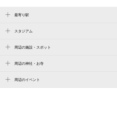
最寄り駅
八尾駅
近鉄八尾駅
スタジアム
周辺にスタジアムが見つかりませんでした。
周辺の施設・スポット
明美第2公園
八尾電報電話局
周辺の神社・お寺
周辺に神社・お寺が見つかりませんでした。
八尾市立青少年センタ－
周辺のイベント
市立教育センター
周辺にイベントが見つかりませんでした。
八尾浄水場
八尾市立体育館
八尾市立中央公民館