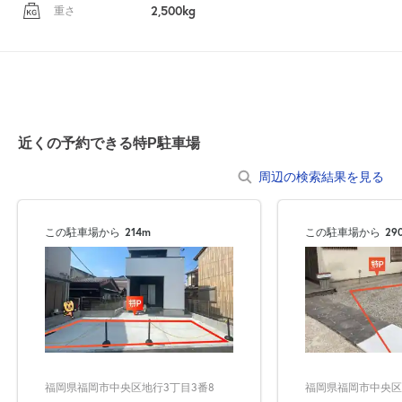
2,500kg
重さ
近くの予約できる特P駐車場
周辺の検索結果を見る
この駐車場から
214m
この駐車場から
29
福岡県福岡市中央区地
福岡県福岡市中央区地行3丁目3番8