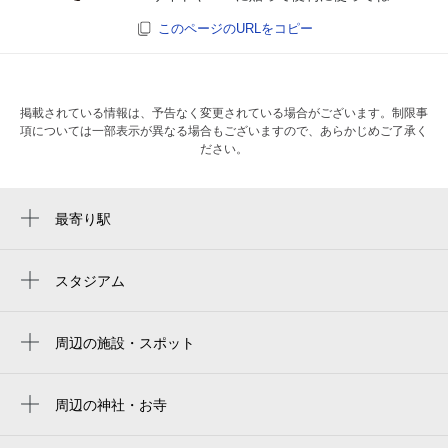
このページのURLをコピー
掲載されている情報は、予告なく変更されている場合がございます。制限事
項については一部表示が異なる場合もございますので、あらかじめご了承く
ださい。
最寄り駅
唐人町駅
西新駅
スタジアム
미즈호 paypay 돔 후쿠오카
大濠公園駅
福岡paypay巨蛋
周辺の施設・スポット
六本松駅
地行公園
mizuho paypay dome fukuoka
ゆかり保育園
周辺の神社・お寺
みずほpaypayドーム福岡
蓮正寺
trial go今川2丁目店
fukuoka paypay dome