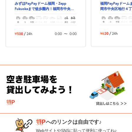
福岡PayPayドー
みずほPayPayドーム福岡・Zepp
岡市中央区地行４丁
Fukuokaまで徒歩圏内！福岡市中央区
車場！
地行３丁目の駐車場！
軽
コ
中型
ボックス
SU
軽
コ
中型
ボックス
SUV
大型車
トラック
原付
バイク
¥620
/
24h
¥500
/
24h
0:00
〜
0:00
へのリンクは自由です♪
WebサイトやSNSに貼って便利に使ってね♪