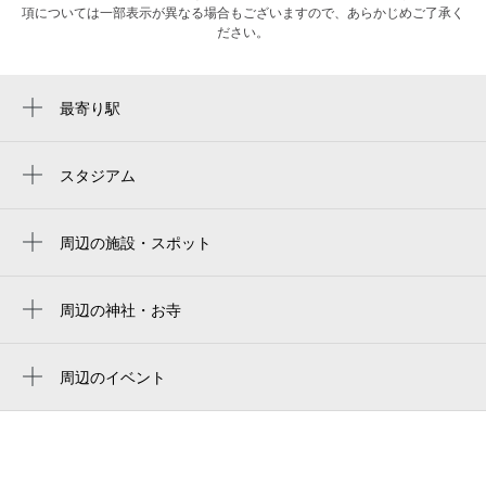
項については一部表示が異なる場合もございますので、あらかじめご了承く
ださい。
最寄り駅
天神南駅
西鉄福岡（天神）駅
スタジアム
福岡市営平和台陸上競技場
天神駅
周辺の施設・スポット
渡辺通駅
市役所通り
中洲川端駅
福岡中央公共職業安定所ハローワークプラ
周辺の神社・お寺
薬院駅
ザ福岡
警固神社
赤坂駅
天神121ビル
周辺のイベント
夏はホークス！天神夏まつり2026
薬院大通駅
医療法人 ssc 天神耳鼻咽喉科
てんちかセール2026
呉服町駅
イプサ 大丸福岡天神店
チャイコフスキー・バレエ劇場 ｢くるみ割
祇園駅
アーバン・オフィス天神