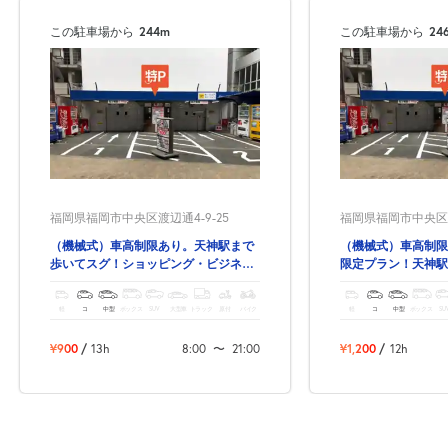
この駐車場から
244m
この駐車場から
24
福岡県福岡市中央区渡辺通4-9-25
福岡県福岡市中央区渡
（機械式）車高制限あり。天神駅まで
（機械式）車高制限
歩いてスグ！ショッピング・ビジネ
限定プラン！天神駅
ス・観光にも便利な駐車場です。
軽
コ
中型
ボックス
SUV
大型車
トラック
原付
バイク
軽
コ
中型
ボックス
SU
¥900
/
13h
8:00
〜
21:00
¥1,200
/
12h