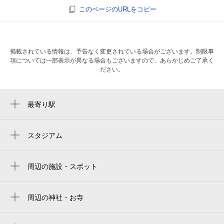
このページのURLをコピー
掲載されている情報は、予告なく変更されている場合がございます。制限事
項については一部表示が異なる場合もございますので、あらかじめご了承く
ださい。
最寄り駅
天神南駅
西鉄福岡（天神）駅
スタジアム
福岡市営平和台陸上競技場
渡辺通駅
周辺の施設・スポット
天神駅
そろタッチ天神校
薬院駅
ジュブレ結婚相談所
周辺の神社・お寺
中洲川端駅
周辺に神社・お寺が見つかりませんでした。
（株）オート井元
薬院大通駅