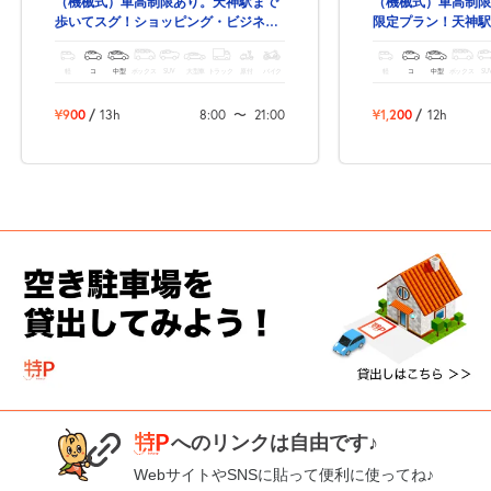
（機械式）車高制限あり。天神駅まで
（機械式）車高制限
歩いてスグ！ショッピング・ビジネ
限定プラン！天神駅
ス・観光にも便利な駐車場です。
軽
コ
中型
ボックス
SUV
大型車
トラック
原付
バイク
軽
コ
中型
ボックス
SU
¥900
/
13h
8:00
〜
21:00
¥1,200
/
12h
へのリンクは自由です♪
WebサイトやSNSに貼って便利に使ってね♪