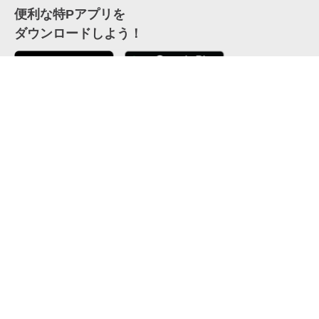
便利な特Pアプリを
ダウンロードしよう！
ここから「インストール」して、便利な特Pアプリを
公式 X
GETしよう
公式 Facebook
特P
会員・利用規約
特定商取引法について