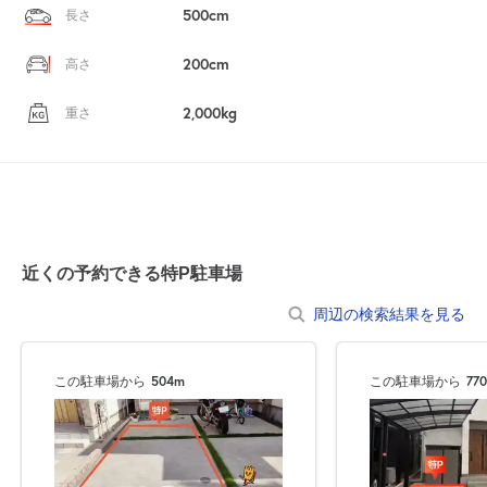
500cm
長さ
200cm
高さ
2,000kg
重さ
近くの予約できる特P駐車場
周辺の検索結果を見る
この駐車場から
504m
この駐車場から
77