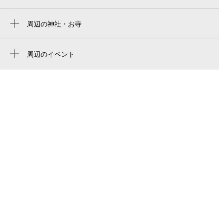
d・h藤井寺ビル
トイザらス 藤井寺店
周辺の神社・お寺
光乗寺
ながいクリニック
周辺のイベント
マクドナルド 藤井寺駅前店
あそべぇる発掘恐竜ランドがやってく
藤井寺美術サロン
る
シェイプ・ビュー
DXふじいでらっこデー ミニチュアボトル
水族館
バリヤス酒場 藤井寺北口駅前店
DXふじいでらっこデー スライムクリー
ふじいでら駅前歯科
ムソーダ
ベルコショップ 藤井寺店
南河内JAZZフェスティバル2026藤井寺
STAGE
イオン藤井寺ショッピングモール
イオンフードスタイル 藤井寺店
中国料理 蘭月