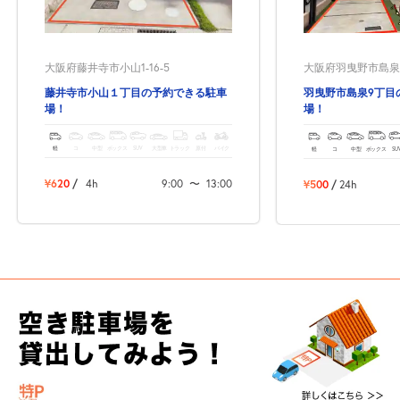
大阪府藤井寺市小山1-16-5
大阪府羽曳野市島泉9-
藤井寺市小山１丁目の予約できる駐車
羽曳野市島泉9丁目
場！
場！
軽
コ
中型
ボックス
SUV
大型車
トラック
原付
バイク
軽
コ
中型
ボックス
SU
¥620
/
4h
9:00
〜
13:00
¥500
/
24h