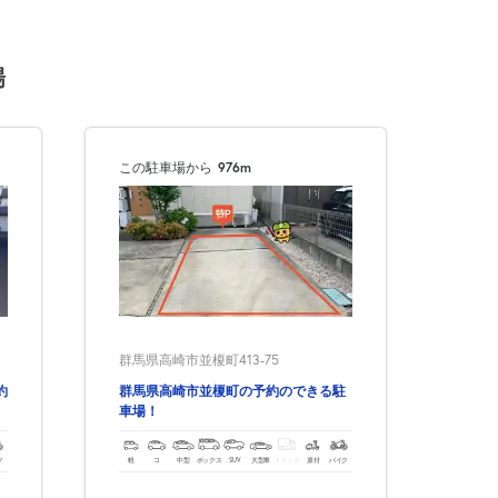
場
この駐車場から
976m
群馬県高崎市並榎町413-75
約
群馬県高崎市並榎町の予約のできる駐
車場！
ク
軽
コ
中型
ボックス
SUV
大型車
トラック
原付
バイク