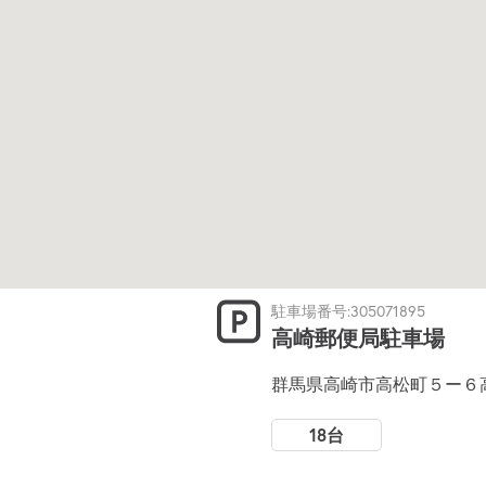
駐車場番号:305071895
高崎郵便局駐車場
群馬県高崎市高松町５ー６
18台