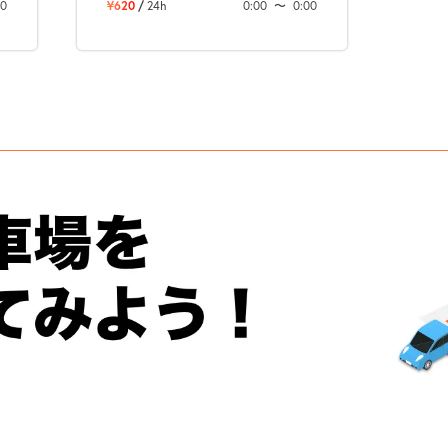
00
¥620
/
24h
0:00
〜
0:00