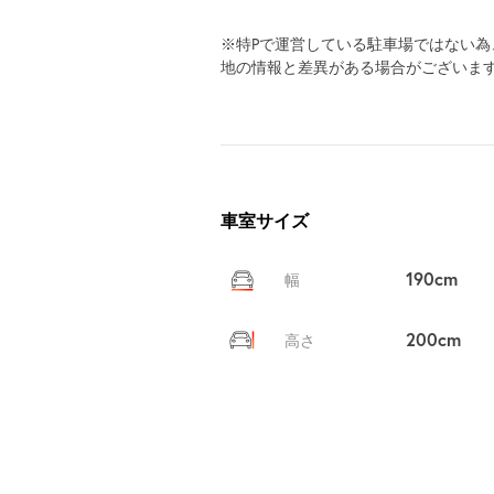
※特Pで運営している駐車場ではない
地の情報と差異がある場合がございま
車室サイズ
190cm
幅
200cm
高さ