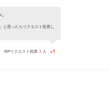
ん。
」と思ったらリクエスト投票し
特Pリクエスト投票
3
人