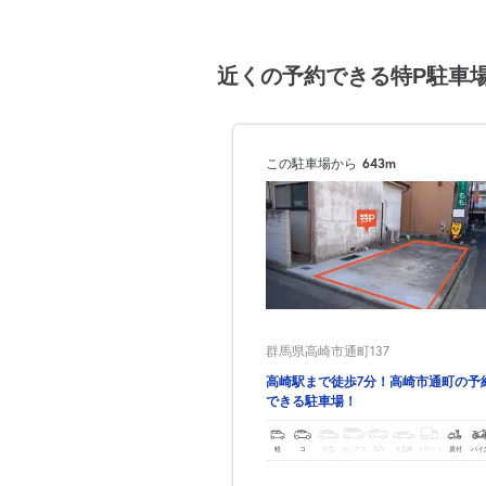
近くの予約できる特P駐車
この駐車場から
643m
群馬県高崎市通町137
高崎駅まで徒歩7分！高崎市通町の予
できる駐車場！
軽
コ
中型
ボックス
SUV
大型車
トラック
原付
バイ