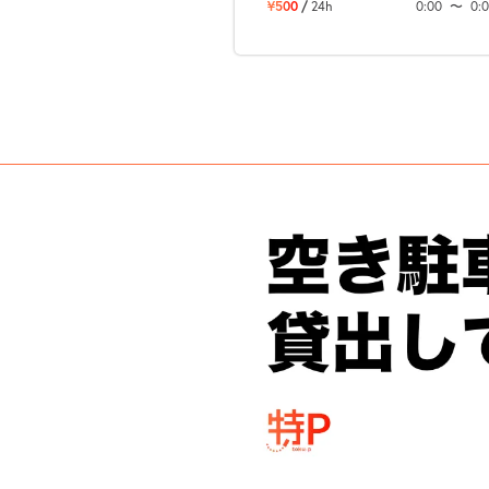
¥500
/
24h
0:00
〜
0: