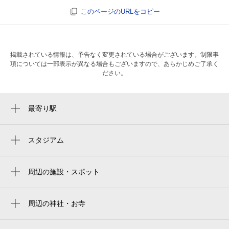
このページのURLをコピー
掲載されている情報は、予告なく変更されている場合がございます。制限事
項については一部表示が異なる場合もございますので、あらかじめご了承く
ださい。
最寄り駅
海浜幕張駅
検見川浜駅
スタジアム
ZOZOマリンスタジアム
千葉海洋球場
周辺の施設・スポット
リンコス ベイタウン店
zozo海洋球场
セントラルパークイースト幕張パークタワ
周辺の神社・お寺
zozo marine stadium
ー
周辺に神社・お寺が見つかりませんでした。