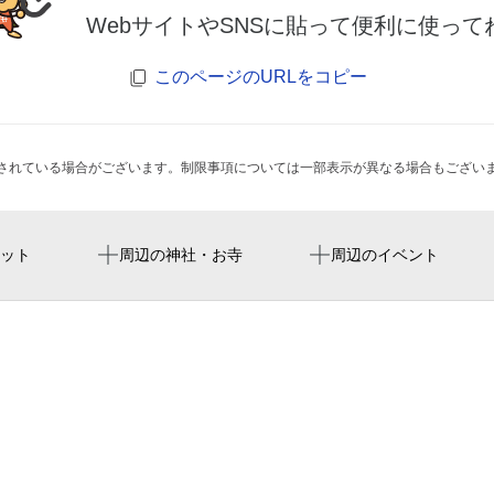
WebサイトやSNSに貼って便利に使って
このページのURLをコピー
されている場合がございます。制限事項については一部表示が異なる場合もござい
金屋駅
Vantelin Dome Nagoya
新守公園
ット
周辺の神社・お寺
周辺のイベント
守山駅
vantelin dome na
名古屋市立守山西中学校
ドーム
瓢箪山駅
新守山駅前交番
バンテリンドーム名古屋
tonchinkan
名古屋バンテリンドーム
雪印乳業 名古屋工場汚泥
スタジオ・ジン