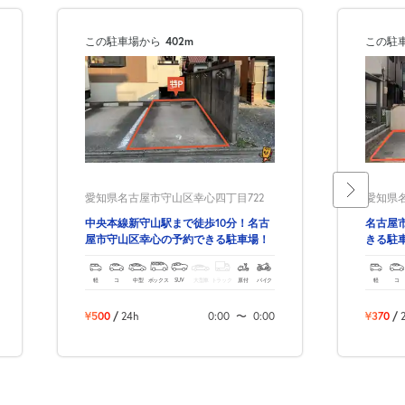
この駐車場から
402m
この駐
愛知県名古屋市守山区幸心四丁目722
愛知県名
中央本線新守山駅まで徒歩10分！名古
名古屋
屋市守山区幸心の予約できる駐車場！
きる駐
軽
コ
中型
ボックス
SUV
大型車
トラック
原付
バイク
軽
コ
¥500
/
24h
0:00
〜
0:00
¥370
/