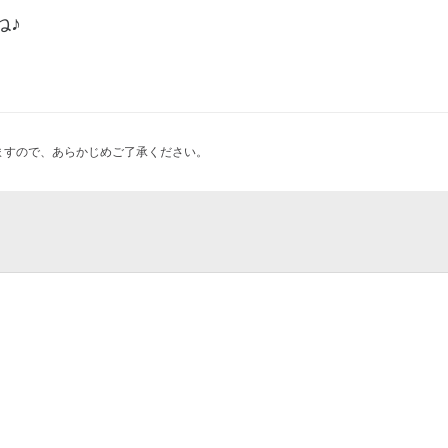
ね♪
ますので、あらかじめご了承ください。
goya（バンテリンドームナゴヤ）／ナドヤ
脱水施設