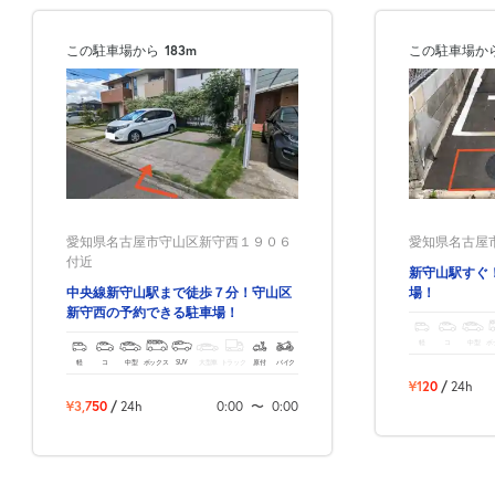
この駐車場から
183m
この駐車場か
愛知県名古屋市守山区新守西１９０６
愛知県名古屋市
付近
新守山駅すぐ
中央線新守山駅まで徒歩７分！守山区
場！
新守西の予約できる駐車場！
軽
コ
中型
ボ
軽
コ
中型
ボックス
SUV
大型車
トラック
原付
バイク
¥120
/
24h
¥3,750
/
24h
0:00
〜
0:00