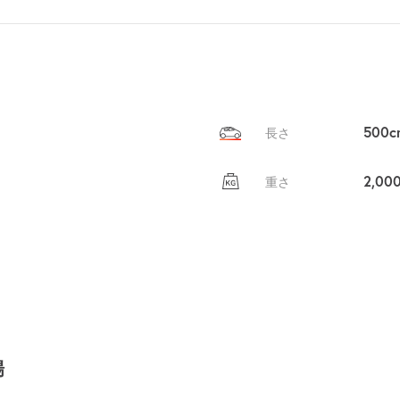
500c
長さ
2,00
重さ
場