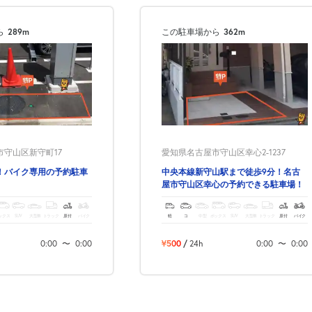
ら
289m
この駐車場から
362m
守山区新守町17
愛知県名古屋市守山区幸心2-1237
！バイク専用の予約駐車
中央本線新守山駅まで徒歩9分！名古
屋市守山区幸心の予約できる駐車場！
ックス
SUV
大型車
トラック
原付
バイク
軽
コ
中型
ボックス
SUV
大型車
トラック
原付
バイク
0:00
〜
0:00
¥500
/
24h
0:00
〜
0:00