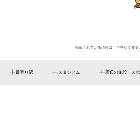
掲載されている情報は、予告なく変更
新守山駅
バンテリンドーム ナゴヤ（ナゴヤドーム）
二城会館
周辺に神社・お寺が見つかりませんでした。
周辺にイベントが見つかりませんでした。
最寄り駅
スタジアム
周辺の施設・スポ
川宮駅
新守山駅 jr全線きっぷうりば
名古屋巨蛋
守山自衛隊前駅
名古屋市役所教育委員会 守山西地域スポーツセンター
반테린 돔 나고야
守山警察署新守山駅前交番
バンテリンドーム
yuricafe（ユリカフェ）
sho sweets cafe bar