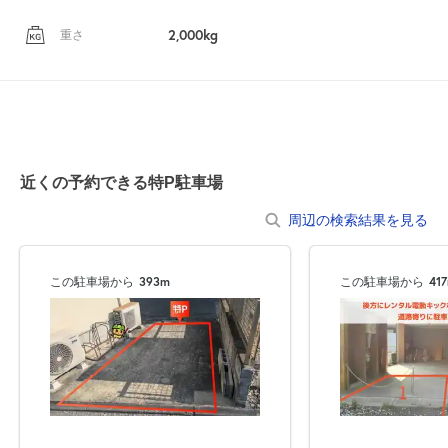
2,000kg
重さ
近くの予約できる特P駐車場
周辺の検索結果を見る
この駐車場から
393m
この駐車場から
41