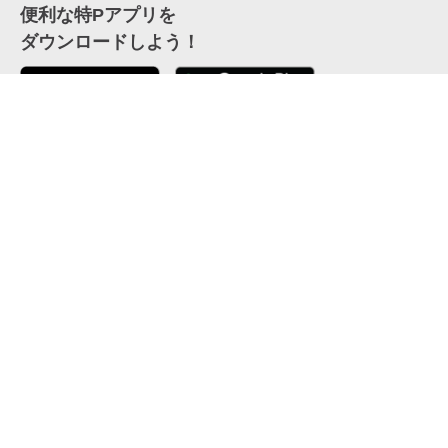
便利な特Pアプリを
ダウンロードしよう！
ここから「インストール」して、便利な特Pアプリを
公式 X
GETしよう
公式 Facebook
特P
会員・利用規約
特定商取引法について
プライバシーポリシー