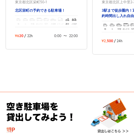
東京都北区上中里2-3
東京都北区栄町50-1
3駅まで徒歩圏内！
北区栄町の予約できる駐車場！
約時間出し入れ自由
軽
コ
中型
ボックス
SUV
大型車
トラック
原付
バイク
軽
コ
中型
ボックス
SU
¥620
/
22h
0:00
〜
22:00
¥2,500
/
24h