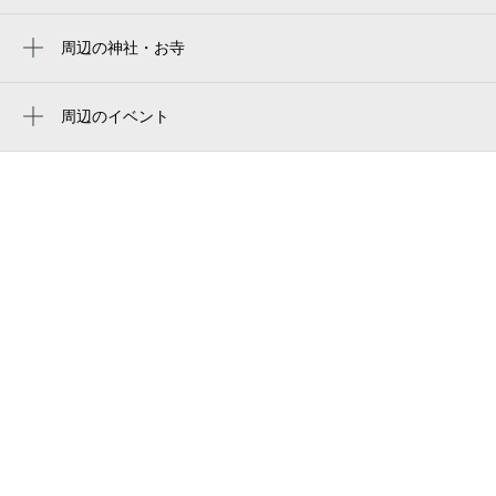
荒川愛恵苑
荒川遊園地前駅
ふるさとホーム荒川第２
周辺の神社・お寺
栄町駅
周辺に神社・お寺が見つかりませんでした。
クールカフェ
西ケ原駅
周辺のイベント
東京都交通局 荒川電車営業所
お笑いライブ
小台駅
都電荒川車庫
あらかわ遊園イルミネーション「光と遊ぶ
王子駅
昭和町区民センター
キラキラサーカス」
飛鳥山駅
北区立昭和町図書館
王子駅前駅
北区ふれあい館昭和町
宮ノ前駅
ザクロ ランプ家
北区立昭和町福祉工房
昭和町ふれあい館
バイク王 荒川店