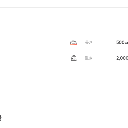
貸出
？
しませんか
売上GET！
費用ゼロ
カンタン
500c
長さ
2,00
重さ
場