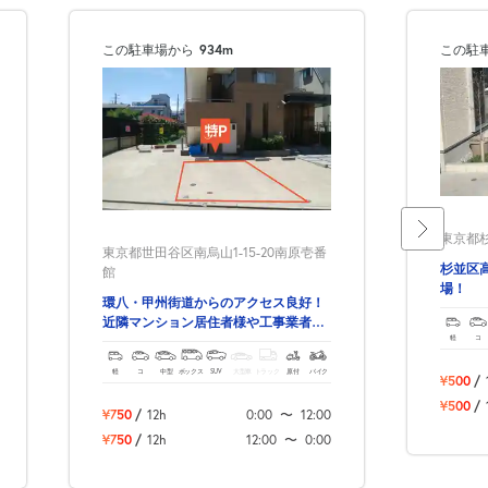
この駐車場から
934m
この駐
東京都杉
東京都世田谷区南烏山1-15-20南原壱番
杉並区
館
場！
環八・甲州街道からのアクセス良好！
近隣マンション居住者様や工事業者様
軽
コ
にもおすすめの立地です♪
軽
コ
中型
ボックス
SUV
大型車
トラック
原付
バイク
¥500
/
¥500
/
¥750
/
12h
0:00
〜
12:00
¥750
/
12h
12:00
〜
0:00