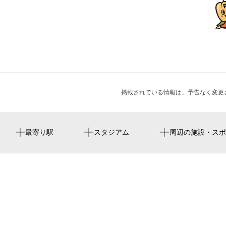
掲載されている情報は、予告なく変更
上北沢駅
周辺にスタジアムが見つかりませんでした。
らぁめん小池
周辺に神社・お寺が見つかりませんでした。
周辺にイベントが見つかりませんでした。
最寄り駅
スタジアム
周辺の施設・スポ
桜上水駅
シャンボール上北沢
浜田山駅
ニコニコレンタカー 上北沢4丁目店
高井戸駅
関東マツダ 上北沢店
ルーブル上北沢
ルネサンスコート上北沢フロント