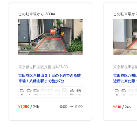
この駐車場から
833m
この駐車場か
東京都世田谷区八幡山3-37-33
東京都世田谷区八
世田谷区八幡山３丁目の予約できる駐
世田谷区八幡
車場！八幡山駅まで徒歩7分！
近所に来た際
軽
コ
中型
ボックス
SUV
大型車
トラック
原付
バイク
軽
コ
中型
ボ
¥1,250
/
24h
0:00
〜
0:00
¥810
/
24h