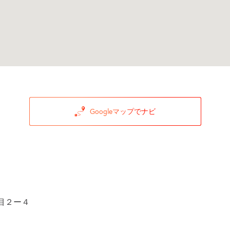
Googleマップでナビ
目２ー４