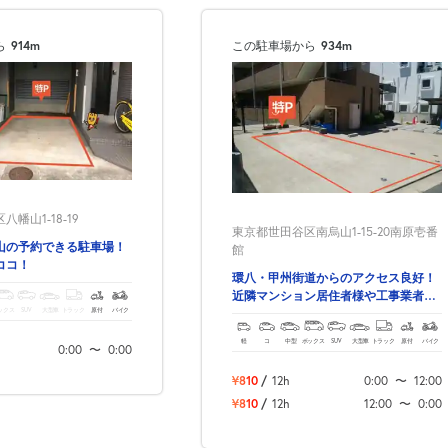
次へ
ら
914m
この駐車場から
934m
幡山1-18-19
東京都世田谷区南烏山1-15-20南原壱番
山の予約できる駐車場！
館
ココ！
環八・甲州街道からのアクセス良好！
近隣マンション居住者様や工事業者様
ックス
SUV
大型車
トラック
原付
バイク
にもおすすめの立地です♪
軽
コ
中型
ボックス
SUV
大型車
トラック
原付
バイク
0:00
〜
0:00
¥810
/
12h
0:00
〜
12:00
¥810
/
12h
12:00
〜
0:00