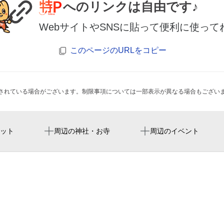
へのリンクは自由です♪
WebサイトやSNSに貼って便利に使って
このページのURLをコピー
されている場合がございます。制限事項については一部表示が異なる場合もござい
八幡山駅
ジーエスグランド上北沢
ット
周辺の神社・お寺
周辺のイベント
芦花公園駅
サンクチュアリ上北沢
世田谷区立上北沢小学校
西永福駅
kdxレジデンス上北沢
ＴＡＫＡＩＤＯクールフロ
やまぼうし