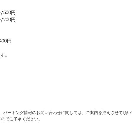
分/500円
分/200円
400円
ます。
為、パーキング情報のお問い合わせに関しては、ご案内を控えさせて頂い
自宅
空
駐車場
で
の
き
すのでご了承ください。
を