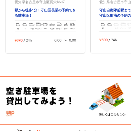
愛知県名古屋市守山区
愛知県名古屋市守山区長栄16-17
守山自衛隊前駅まで
駅から徒歩1分！守山区長栄の予約でき
守山区町南の予約の
る駐車場！
軽
コ
中型
ボックス
SU
軽
コ
中型
ボックス
SUV
大型車
トラック
原付
バイク
¥500
/
24h
¥370
/
24h
0:00
〜
0:00