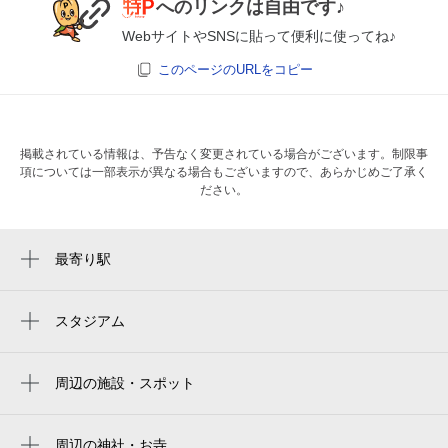
へのリンクは自由です♪
WebサイトやSNSに貼って便利に使ってね♪
このページのURLをコピー
掲載されている情報は、予告なく変更されている場合がございます。制限事
項については一部表示が異なる場合もございますので、あらかじめご了承く
ださい。
最寄り駅
瓢箪山駅
守山自衛隊前駅
スタジアム
バンテリンドーム ナゴヤ（ナゴヤドーム）
守山駅
Vantelin Dome Nagoya
周辺の施設・スポット
金屋駅
ひょうたん山えきまえゴルフ
名古屋巨蛋
小幡駅
ひょうたん山 水谷眼科
周辺の神社・お寺