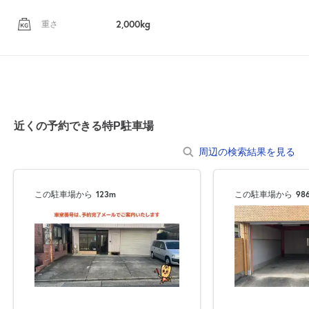
2,000kg
重さ
近くの予約できる特P駐車場
周辺の検索結果を見る
この駐車場から
123m
この駐車場から
98