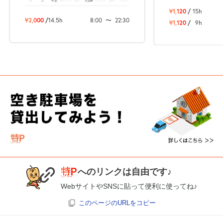
軽
コ
中型
ボックス
SUV
大型車
トラック
原付
バイク
¥1,120
/
15h
¥2,000
/
14.5h
8:00
〜
22:30
¥1,120
/
9h
へのリンクは自由です♪
WebサイトやSNSに貼って便利に使ってね♪
このページのURLをコピー