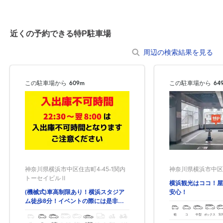
近くの予約できる特P駐車場
周辺の検索結果を見る
この駐車場から
609m
この駐車場から
64
神奈川県横浜市中区住吉町4-45-1関内
神奈川県横浜市中区山
トーセイビルⅡ
横浜観光はココ！屋
(機械式)車高制限あり！横浜スタジア
安心！
ム徒歩8分！イベントの際には是非！
関内駅の出口9番から徒歩2分！
軽
コ
中型
ボックス
SU