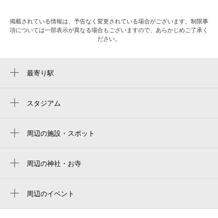
掲載されている情報は、予告なく変更されている場合がございます。制限事
項については一部表示が異なる場合もございますので、あらかじめご了承く
ださい。
最寄り駅
関内駅
伊勢佐木長者町駅
スタジアム
yokohama stadium
石川町駅
横浜スタジアム 3塁側内野席
周辺の施設・スポット
日本大通り駅
松江貿易（株）
横滨球场
馬車道駅
苗場ビル
周辺の神社・お寺
ハマスタ
日ノ出町駅
関内陵苑
スタジオ２４・関内
横浜スタジアム
元町・中華街駅
周辺のイベント
楽堂
橫濱棒球場
Peter Rabbit（TM） Summer
桜木町駅
第5萩生田ビル
Celebration in Yokohama(ピーター ラビ