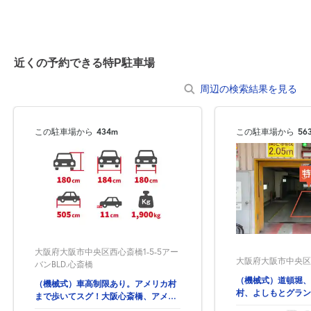
近くの予約できる特P駐車場
周辺の検索結果を見る
この駐車場から
434m
この駐車場から
56
大阪府大阪市中央区西心斎橋1-5-5アー
大阪府大阪市中央区西
バンBLD.心斎橋
（機械式）道頓堀、
（機械式）車高制限あり。アメリカ村
村、よしもとグラン
まで歩いてスグ！大阪心斎橋、アメリ
圏内！
カ村のど真ん中！