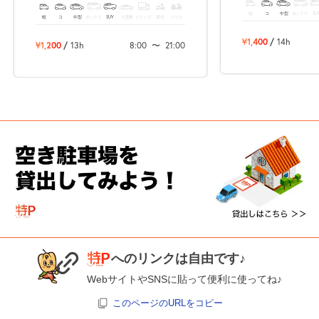
軽
コ
中型
ボックス
SU
軽
コ
中型
ボックス
SUV
大型車
トラック
原付
バイク
¥1,400
/
14h
¥1,200
/
13h
8:00
〜
21:00
へのリンクは自由です♪
WebサイトやSNSに貼って便利に使ってね♪
このページのURLをコピー