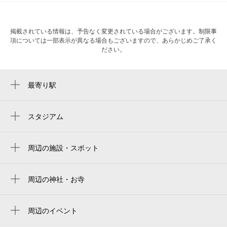
掲載されている情報は、予告なく変更されている場合がございます。制限事
項については一部表示が異なる場合もございますので、あらかじめご了承く
ださい。
最寄り駅
四ツ橋駅
西大橋駅
スタジアム
大阪京瓷巨蛋
心斎橋駅
京瓷大阪巨蛋
周辺の施設・スポット
ＪＲ難波駅
momotaro jeans osaka
교세라 돔 오사카
大阪難波駅
IMANO OSAKA SHINSAIBASHI HOSTEL
周辺の神社・お寺
Kyocera Dome Osaka
西長堀駅
万福寺
ＡＲＴＨＯＵＳＥ
京セラドーム大阪
なんば駅
萬福寺（西区）
周辺のイベント
新町南公園（児）
キャプテン翼フィールド大阪梅田 in links
リアル脱出ゲーム×名探偵コナン「疾風の追
桜川駅
最勝寺