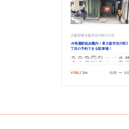
大阪府東大阪市渋川町2-2-18
JR長瀬駅徒歩圏内！東大阪市渋川町2
丁目の予約できる駐車場！
軽
コ
中型
ボックス
SUV
大型車
トラック
原付
バイ
¥350
/
24h
0:00
〜
0: