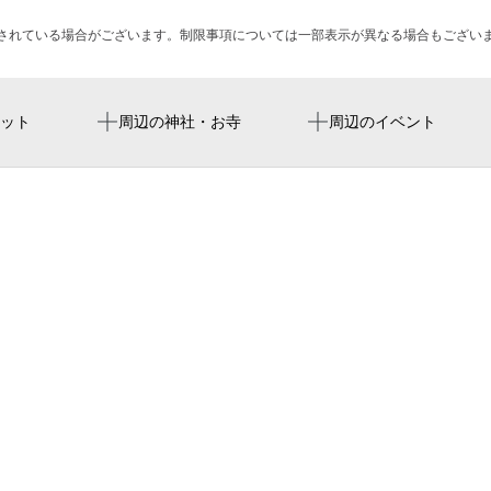
されている場合がございます。制限事項については一部表示が異なる場合もござい
タックルベリー生野店
ット
周辺の神社・お寺
周辺のイベント
北巽駅
巽中西
伊賀ヶ西
大阪市立巽中学校
北巽会館老人憩の家
巽矢柄