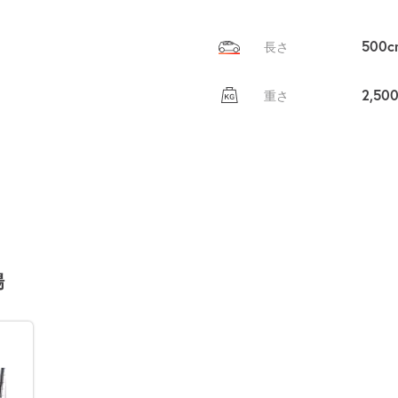
500c
長さ
2,50
重さ
場