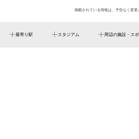
掲載されている情報は、予告なく変更
南巽駅
周辺にスタジアムが見つかりませんでした。
生野東巽郵便局
法泉寺
周辺にイベントが見つかりませんでした。
最寄り駅
スタジアム
周辺の施設・スポ
ＪＲ長瀬駅
生野警察署巽東交番
巽伊賀ヶ
生野2りんかん
巽会館老人憩の家
大阪市消防局生野消防署巽出張所