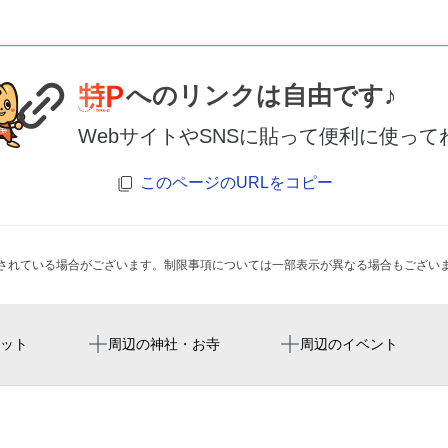
へのリンクは自由です♪
WebサイトやSNSに貼って便利に使って
このページのURLをコピー
されている場合がございます。制限事項については一部表示が異なる場合もござい
中川荘
ット
周辺の神社・お寺
周辺のイベント
豊玉姫神社
嬉野温泉 ことぶきグロー
株式会社佐賀銀行 嬉栄荘
ホテル桜