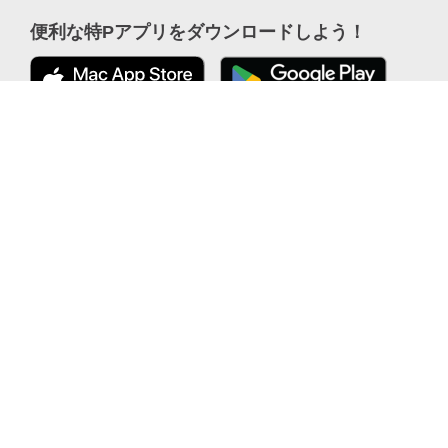
便利な特Pアプリを
ダウンロードしよう！
公式 X
ここから「インストール」して、
便利な特PアプリをGETしよう
公式 Facebook
カーシェアをもっとフリーに｜EARTHCAR (アースカー)