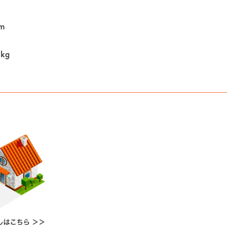
m
0kg