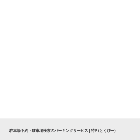
ホテル桜ブライダルコーナー
ひさご旅館
駐車場予約・駐車場検索のパーキングサービス | 特P (とくぴー)