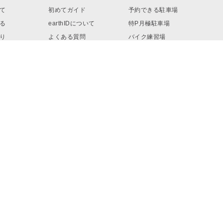
て
初めてガイド
予約できる駐車場
る
earthIDについて
特P月極駐車場
り
よくある質問
バイク練習場
ロード
お問い合わせ
リンク・素材