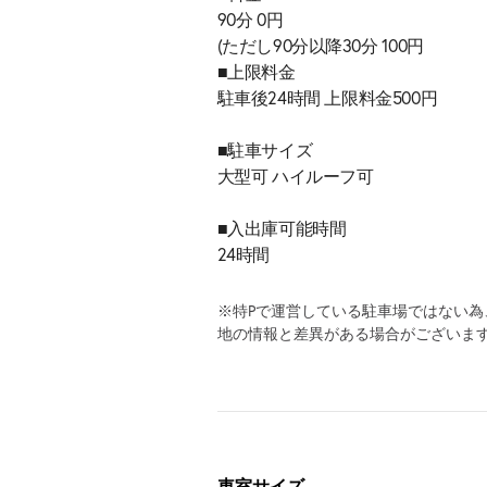
90分 0円
(ただし90分以降30分 100円
■上限料金
駐車後24時間 上限料金500円
■駐車サイズ
大型可 ハイルーフ可
■入出庫可能時間
24時間
※特Pで運営している駐車場ではない
地の情報と差異がある場合がございま
車室サイズ