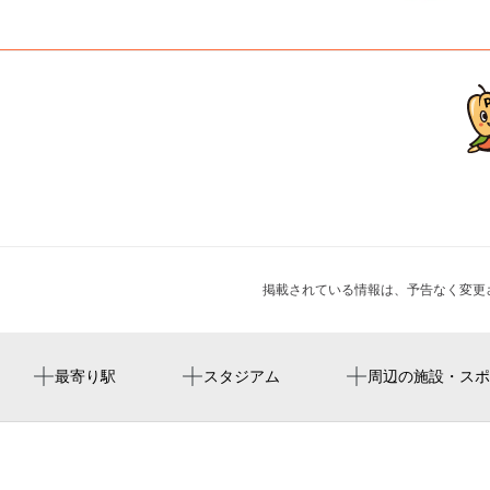
掲載されている情報は、予告なく変更
周辺に最寄り駅が見つかりませんでした。
周辺にスタジアムが見つかりませんでした。
長司屋・釣具店
日子神社
周辺にイベントが見つかりませんでした。
最寄り駅
スタジアム
周辺の施設・スポ
旅館大村屋
明覚寺
花とおもてなしの宿 松園
旅館竹屋