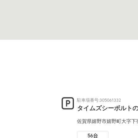
駐車場番号:305061332
タイムズシーボルト
佐賀県嬉野市嬉野町大字下宿
56台