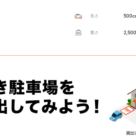
500c
長さ
2,50
重さ