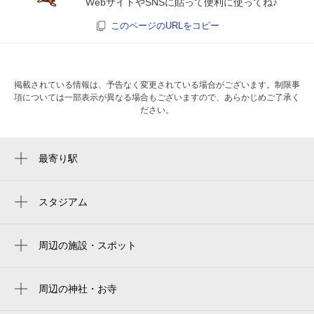
WebサイトやSNSに貼って便利に使ってね♪
このページのURLをコピー
掲載されている情報は、予告なく変更されている場合がございます。制限事
項については一部表示が異なる場合もございますので、あらかじめご了承く
ださい。
最寄り駅
長瀬駅
ＪＲ俊徳道駅
スタジアム
周辺にスタジアムが見つかりませんでした。
河内小阪駅
周辺の施設・スポット
俊徳道駅
セブン-イレブン 東大阪小若江4丁目店
弥刀駅
上小阪公園
周辺の神社・お寺
八戸ノ里駅
周辺に神社・お寺が見つかりませんでした。
東大阪市立上小阪小学校