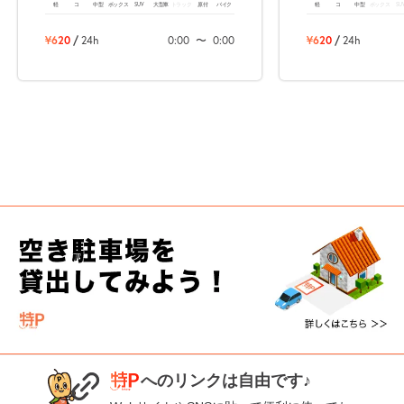
軽
コ
中型
ボックス
SUV
大型車
トラック
原付
バイク
軽
コ
中型
ボックス
SU
¥620
/
24h
0:00
〜
0:00
¥620
/
24h
へのリンクは自由です♪