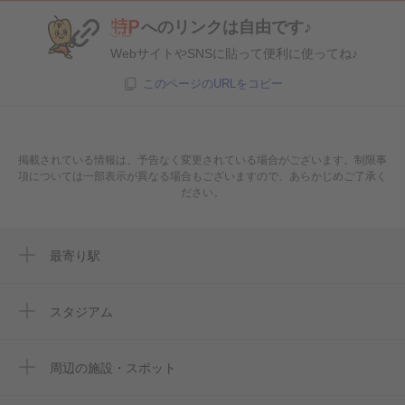
へのリンクは自由です♪
WebサイトやSNSに貼って便利に使ってね♪
このページのURLをコピー
掲載されている情報は、予告なく変更されている場合がございます。制限事
項については一部表示が異なる場合もございますので、あらかじめご了承く
ださい。
最寄り駅
今宮戎駅
恵美須町駅
スタジアム
Kyocera Dome Osaka
大国町駅
京セラドーム大阪
周辺の施設・スポット
難波駅
日本橋連合会館・老人憩の家
大阪京瓷巨蛋
なんば駅