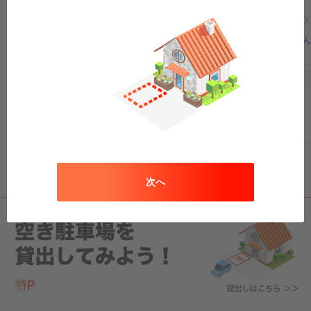
大阪府大阪市中央区日本橋2-14-17イス
大阪府大阪市中央区
ラボニータ
なんば駅近く！なん
大阪の観光はココ！なんばグランド花
ココ！
月まで徒歩6分！！
軽
コ
中型
ボックス
SU
軽
コ
中型
ボックス
SUV
大型車
トラック
原付
バイク
¥1,400
/
15h
¥1,000
/
24h
0:00
〜
0:00
次へ