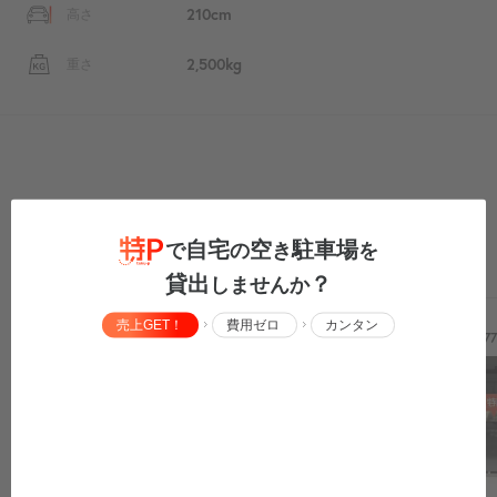
210cm
高さ
2,500kg
重さ
近くの予約できる特P駐車場
自宅
空
駐車場
で
の
き
を
周辺の検索結果を見る
貸出
？
しませんか
売上GET！
費用ゼロ
カンタン
この駐車場から
626m
この駐車場から
67