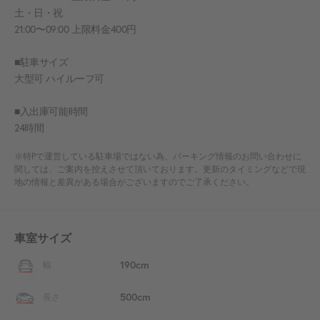
土・日・祝
21:00〜09:00 上限料金400円
■駐車サイズ
大型可 ハイルーフ可
■入出庫可能時間
24時間
※特Pで運営している駐車場ではない為、パーキング情報のお問い合わせに
関しては、ご案内を控えさせて頂いております。更新のタイミングなどで現
地の情報と差異がある場合がございますのでご了承ください。
車室サイズ
190cm
幅
500cm
長さ