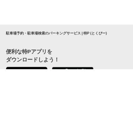
駐車場予約・駐車場検索のパーキングサービス | 特P (とくぴー)
便利な特Pアプリを
ダウンロードしよう！
ここから「インストール」して、便利な特Pアプリを
公式 X
GETしよう
公式 Facebook