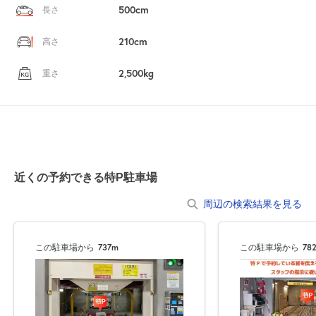
500cm
長さ
210cm
高さ
2,500kg
重さ
近くの予約できる特P駐車場
周辺の検索結果を見る
この駐車場から
737m
この駐車場から
78