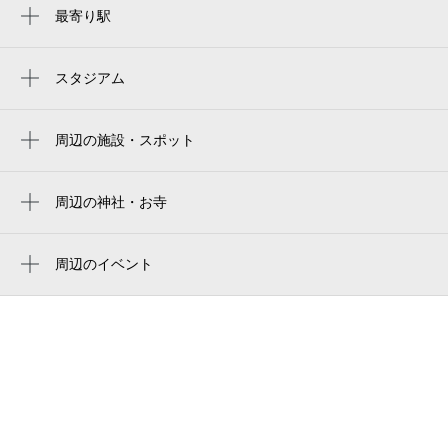
最寄り駅
天満橋駅
谷町四丁目駅
スタジアム
キャプテン翼フィールド大阪梅田 in links
北浜駅
umeda
周辺の施設・スポット
なにわ橋駅
大阪京瓷巨蛋
あーとスペース夢玄
堺筋本町駅
京瓷大阪巨蛋
株式会社スクエア
周辺の神社・お寺
大阪天満宮駅
長光寺
교세라 돔 오사카
（株）エスティエンジニアリング
南森町駅
日限地蔵院
Kyocera Dome Osaka
周辺のイベント
天満橋駅前ゴルフスクール
祭屋台とBBQ（バーベキュー）ビアガーデ
大阪城北詰駅
正福寺
京セラドーム大阪
グランドロアール天満橋
ン 屋上祭宴 天満橋店
淀屋橋駅
アウトドア・アドベンチァー・クラブ
水都大阪かるたデジタルスタンプラリ
松屋町駅
ー
衣目公認会計士・税理士事務所
大江橋駅
OSAKAアート&amp;てづくりバザール in
みらい保育園
京阪シティモール VOL.2
大阪ビジネスパーク駅