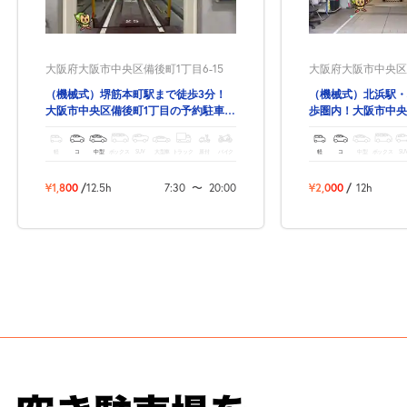
大阪府大阪市中央区備後町1丁目6-15
大阪府大阪市中央区平野
（機械式）堺筋本町駅まで徒歩3分！
（機械式）北浜駅・
大阪市中央区備後町1丁目の予約駐車
歩圏内！大阪市中央
場！
車場！
軽
コ
中型
ボックス
SUV
大型車
トラック
原付
バイク
軽
コ
中型
ボックス
SU
¥1,800
/
12.5h
7:30
〜
20:00
¥2,000
/
12h