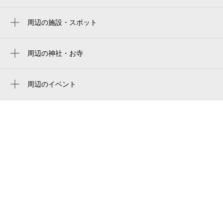
yanmar stadium nagai
今川駅
ヨドコウ桜スタジアム
周辺の施設・スポット
矢田駅
かいたにや
yanmar hanasaka stadium
鶴ケ丘駅
市立東住吉区老人福祉センタ－
周辺の神社・お寺
yodoko sakura stadium
南田辺駅
常徳寺
ギャラリードルチェ
田辺駅
周辺のイベント
東住吉会館
周辺にイベントが見つかりませんでした。
市立東住吉勤労青少年ホ－ム
市立東住吉図書館
東田辺公園（児）
大阪買取センターリサイクルＫ・Ｇ
針中野駒川整骨院
kinsho針中野店
アルススタジオ