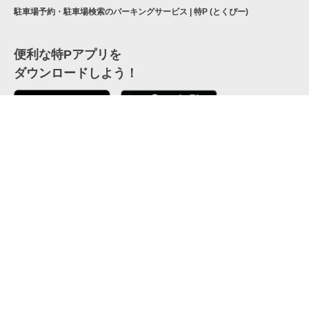
駐車場予約・駐車場検索のパーキングサービス | 特P (とくぴー)
便利な特Pアプリを
ダウンロードしよう！
ここから「インストール」して、便利な特Pアプリを
公式 X
GETしよう
公式 Facebook
特P