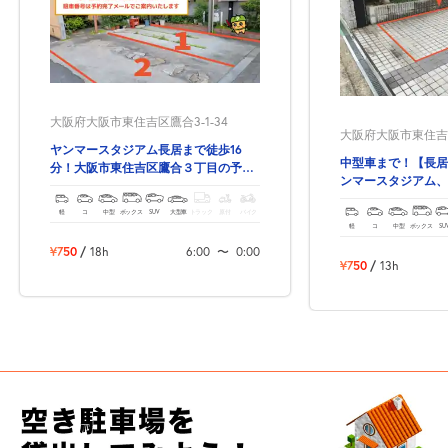
大阪府大阪市東住吉区鷹合3-1-34
大阪府大阪市東住吉区
ヤンマースタジアム長居まで徒歩16
中型車まで！【長居
分！大阪市東住吉区鷹合３丁目の予約
ンマースタジアム、
できる駐車場！
アムご利用の方にお
軽
コ
中型
ボックス
SUV
大型車
トラック
原付
バイク
軽
コ
中型
ボックス
SU
¥750
/
18h
6:00
〜
0:00
¥750
/
13h