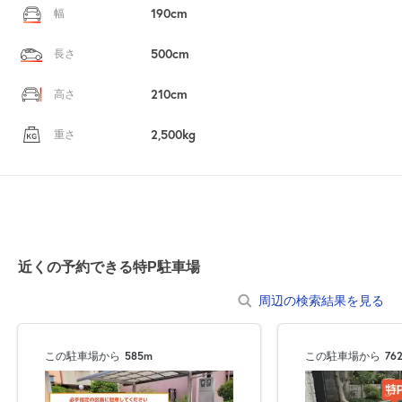
190cm
幅
500cm
長さ
210cm
高さ
2,500kg
重さ
近くの予約できる特P駐車場
周辺の検索結果を見る
この駐車場から
585m
この駐車場から
76