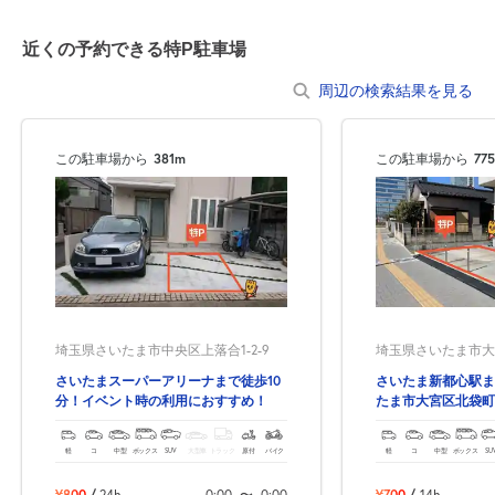
近くの予約できる特P駐車場
周辺の検索結果を見る
この駐車場から
381m
この駐車場から
77
埼玉県さいたま市中央区上落合1-2-9
埼玉県さいたま市大宮
さいたまスーパーアリーナまで徒歩10
さいたま新都心駅ま
分！イベント時の利用におすすめ！
たま市大宮区北袋町
る駐車場！
軽
コ
中型
ボックス
SUV
大型車
トラック
原付
バイク
軽
コ
中型
ボックス
SU
¥800
/
24h
0:00
〜
0:00
¥700
/
14h