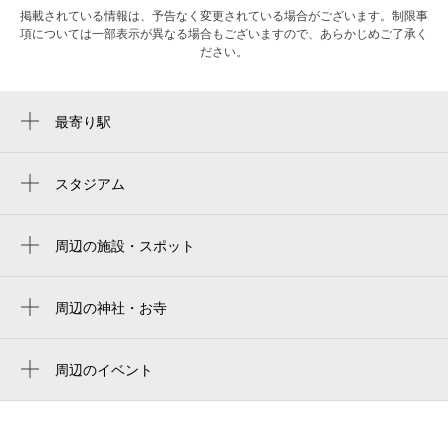
掲載されている情報は、予告なく変更されている場合がございます。制限事
項については一部表示が異なる場合もございますので、あらかじめご了承く
ださい。
最寄り駅
北与野駅
さいたま新都心駅
スタジアム
nack5 stadium omiya
与野駅
NACK5スタジアム大宮
周辺の施設・スポット
与野本町駅
味の素株式会社 関東支店
stade du parc omiya
味の素（株） 関東支店
周辺の神社・お寺
大宮公園野球場
神明神社
さいたま赤十字病院
urawa komaba stadium
周辺のイベント
さいたま新都心ジャガークリニック
浦和駒場スタジアム
けやきの下のマルシェ（9月）
kバレエ大宮スタジオ
TOMUSHIのカブクワすごいぞ in けやき
wifibox アパホテル〈さいたま新都心駅西〉
ひろば