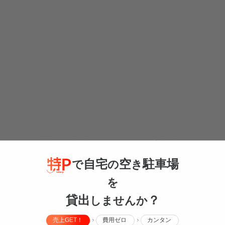
為、パーキング情報のお問い合わせに関しては、ご案内を控えさせて頂い
すのでご了承ください。
自宅
空
駐車場
で
の
き
を
貸出
？
しませんか
売上GET！
費用ゼロ
カンタン