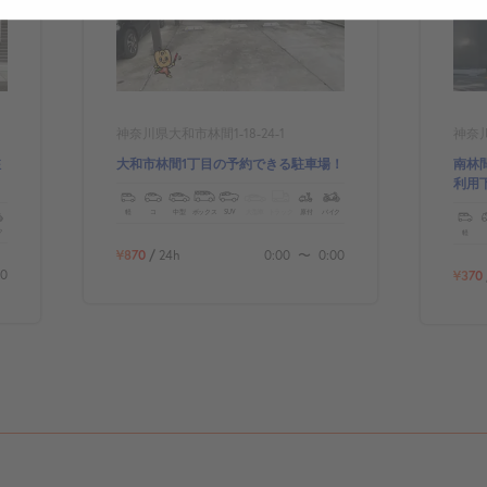
神奈川県大和市林間1-18-24-1
神奈川
駐
大和市林間1丁目の予約できる駐車場！
南林
利用
軽
コ
中型
ボックス
SUV
大型車
トラック
原付
バイク
ク
軽
¥870
/
24h
0:00
〜
0:00
00
¥370