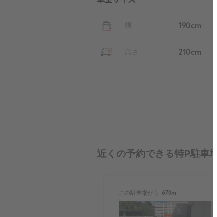
190cm
幅
210cm
高さ
近くの予約できる特P駐車
この駐車場から
670m