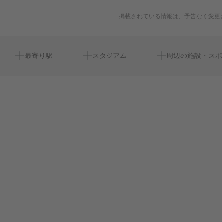
掲載されている情報は、予告なく変更
南林間駅
大和なでしこスタジアム
カンバーランド長老キリスト教会 高座教会
カンバーランド長老キリスト教会 高座教会
周辺にイベントが見つかりませんでした。
最寄り駅
スタジアム
周辺の施設・スポ
中央林間駅
南林間駅前郵便局
イクタスイン南林間
ビジネスホテルイクタスイン南林間
セントモニカスイミングクラブ
大和トリッキング教室南林間スタジオ