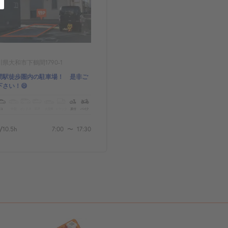
県大和市下鶴間1790-1
間駅徒歩圏内の駐車場！ 是非ご
下さい！😄
コ
中型
ボックス
SUV
大型車
トラック
原付
バイク
/
10.5h
7:00
〜
17:30