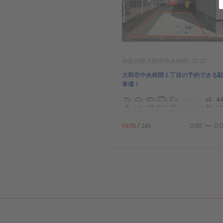
神奈川県大和市中央林間1-17-22
大和市中央林間１丁目の予約できる
車場！
軽
コ
中型
ボックス
SUV
大型車
トラック
原付
バイ
¥870
/
24h
0:00
〜
0: