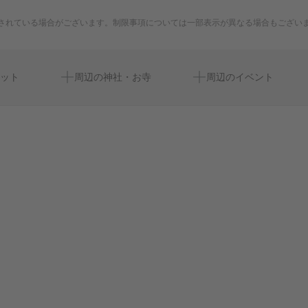
されている場合がございます。制限事項については一部表示が異なる場合もござい
大和なでしこ三機スタジア
丹頂
ット
周辺の神社・お寺
周辺のイベント
鶴間駅
聖セシリア 女子中学校・
ビジネスホテルニュー南林
シティテラス中央林間
南林間中央公園
st.cecilia girls' junior and s