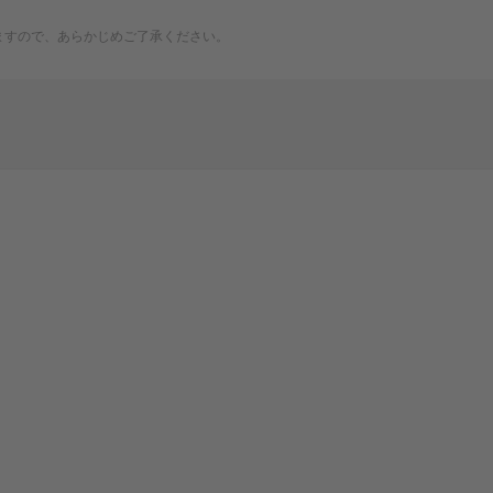
ますので、あらかじめご了承ください。
ム
高等学校
間
enior high school