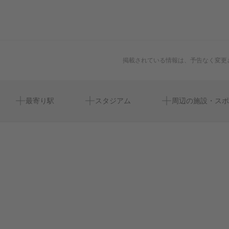
掲載されている情報は、予告なく変更
銀座駅
两国国技馆
モスバーガー西銀座店
日本基督教団 銀座教会
流れ星を探して feat. BUMP OF CHICKEN（フィーチャ
最寄り駅
スタジアム
周辺の施設・スポ
リング バンプ オブ チキン）(有楽町)
銀座一丁目駅
ryogoku kokugikan national sumo arena
オルタナティブシアター Alternative Theatre
有楽稲荷神社
ホラープラネタリウム ふり返りの旋律（有楽町）(リバイ
東銀座駅
ryogoku kokugikan sumo arena
丸の内ピカデリー ドルビーシネマ
バル上映)
宝町駅
エポスサービスカウンター
わした三線教室（初級）28期
内幸町駅
ブラデリスニューヨーク有楽町マルイ店
新橋駅
sanrioworld ginza 2f