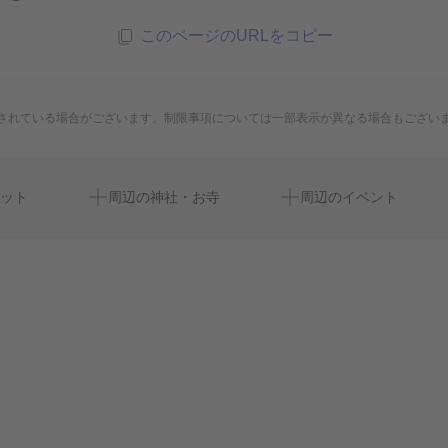
このページのURLをコピー
されている場合がございます。制限事項については一部表示が異なる場合もござい
有楽町駅
ryogoku kokugikan national
丸の内ピカデリーdolby cin
ット
周辺の神社・お寺
周辺のイベント
銀座教会
水木しげるの妖怪夏祭り
日比谷駅
アイマショウ
東京両国国技館
京橋駅
i’m a show
TOKYO BASEファミ
二重橋前駅
12 twelve agenda
東京會舘（かいかん） 銀
東京駅
マイストラーダ
新富町駅
品川近視クリニック 東京