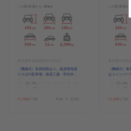
この駐車場から
426m
この駐車場か
東京都中央区銀座5-9-8付近
東京都中央区銀
（機械式）車高制限あり。銀座晴海通
（機械式）車
りそばの駐車場。銀座三越・和光本館
はコインパー
に近く歌舞伎座も徒歩圏内です。
ても貴重な駐
軽
コ
中型
ボックス
SUV
大型車
トラック
原付
バイク
軽
コ
中型
ボ
¥2,000
/
13h
9:00
〜
22:00
¥2,000
/
15h