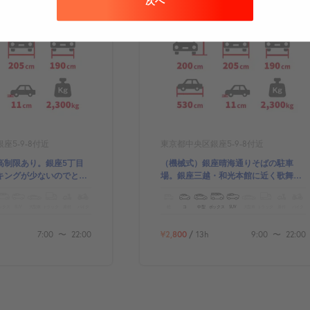
次へ
ら
429m
この駐車場から
438m
座5-9-8付近
東京都中央区銀座5-9-8付近
高制限あり。銀座5丁目
（機械式）銀座晴海通りそばの駐車
キングが少ないのでとっ
場。銀座三越・和光本館に近く歌舞伎
車場です♪
座も徒歩圏内です。
ックス
SUV
大型車
トラック
原付
バイク
軽
コ
中型
ボックス
SUV
大型車
トラック
原付
バイク
7:00
〜
22:00
¥2,800
/
13h
9:00
〜
22:00