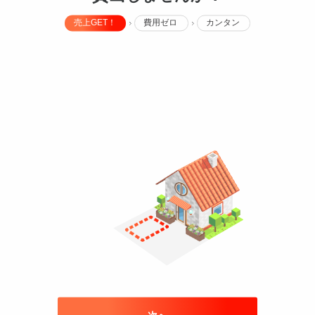
売上GET！
費用ゼロ
カンタン
500c
長さ
2,00
重さ
場