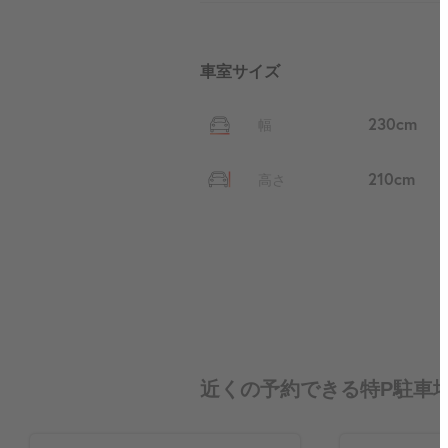
車室サイズ
230cm
幅
210cm
高さ
近くの予約できる特P駐車