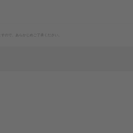
ますので、あらかじめご了承ください。
 sumo stadium
ema
～88のあやしい星座たち～
リーセール
座スカイビアテラス2026