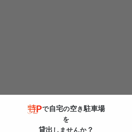
為、パーキング情報のお問い合わせに関しては、ご案内を控えさせて頂い
自宅
空
駐車場
で
の
き
すのでご了承ください。
を
貸出
？
しませんか