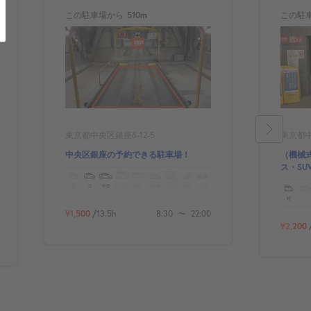
この駐車場から
510m
この駐
東京都中央区銀座6-12-5
東京都中
中央区銀座の予約できる駐車場！
（機械
ス・S
ーキン
軽
コ
中型
ボックス
SUV
大型車
トラック
原付
バイク
軽
コ
¥1,500
/
13.5h
8:30
〜
22:00
¥2,200