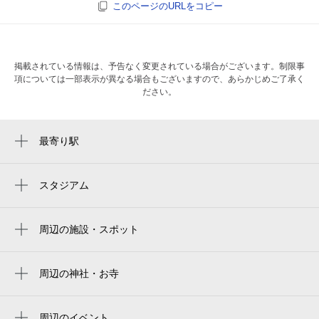
このページのURLをコピー
掲載されている情報は、予告なく変更されている場合がございます。制限事
項については一部表示が異なる場合もございますので、あらかじめご了承く
ださい。
最寄り駅
二子新地駅
二子玉川駅
スタジアム
토도로키 육상경기장
高津駅
todoroki athletics stadium
周辺の施設・スポット
溝の口駅
高津警察署 二子新地駅前交番
uvanceとどろきスタジアム by fujitsu
武蔵溝ノ口駅
東急 二子新地駅 東口 駐輪場
周辺の神社・お寺
uvance todoroki stadium by fujitsu
諏訪神社
パーソナルトレーニングジム element（エレ
uvanceとどろきスタジアム
メント） 二子玉川・二子新地店
周辺のイベント