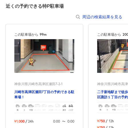
近くの予約できる特P駐車場
周辺の検索結果を見る
この駐車場から
99m
この駐車場から
20
神奈川県川崎市高津区諏
神奈川県川崎市高津区瀬田7-2-1
二子新地駅まで徒歩
川崎市高津区瀬田7丁目の予約できる駐
区諏訪１丁目の予約
車場！
軽
コ
中型
ボックス
SU
軽
コ
中型
ボックス
SUV
大型車
トラック
原付
バイク
¥750
/
12h
¥1,000
/
24h
0:00
〜
0:00
¥750
/
12h