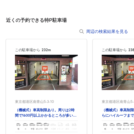
近くの予約できる特P駐車場
周辺の検索結果を見る
この駐車場から
232m
この駐車場から
23
東京都港区南青山5-3-10
東京都港区南青山5-3
（機械式）車高制限あり。周りは2時
（機械式）車高制限
間で1600円以上かかるところが多いで
らにハイルーフまで
す。安心して安く停められる★
ンボックスやSUV
軽
コ
中型
ボックス
SUV
大型車
トラック
原付
バイク
軽
コ
中型
ボックス
SU