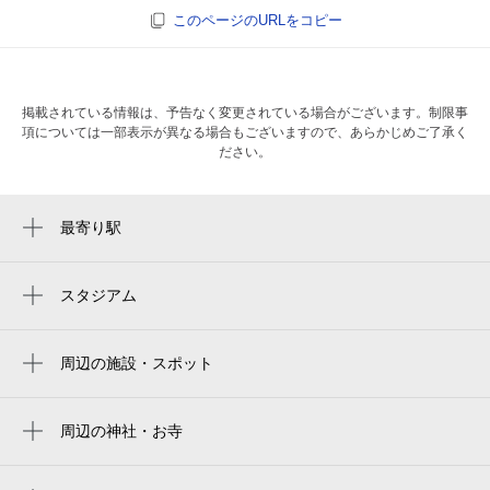
このページのURLをコピー
掲載されている情報は、予告なく変更されている場合がございます。制限事
項については一部表示が異なる場合もございますので、あらかじめご了承く
ださい。
最寄り駅
表参道駅
外苑前駅
スタジアム
秩父宮ラグビー場
渋谷駅
prince chichibu memorial rugby stadium
周辺の施設・スポット
明治神宮前〈原宿〉駅
たつむら青山ビル
chichibunomiya rugby stadium
乃木坂駅
たつむら青山マンション
周辺の神社・お寺
国立代々木競技場
広尾駅
南青山サンタキアラ教会
骨董通り店
明治神宮棒球場
原宿駅