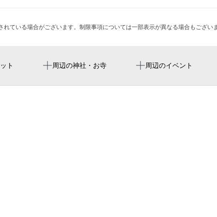
されている場合がございます。制限事項については一部表示が異なる場合もござい
江戸川社会保険事務所
ット
周辺の神社・お寺
周辺のイベント
山口フォート
江戸川中央三郵便局
シャルマンコーポ新小岩
江戸川区立中央図書館
江戸川職業訓練校