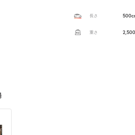
500c
長さ
2,50
重さ
場