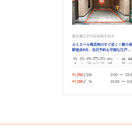
東京都江戸川区松島3-16-9
ルミエール商店街のすぐ近く！新小
駅徒歩8分、当日予約も可能な江戸川
区松島３丁目の駐車場！
軽
コ
中型
ボックス
SUV
大型車
トラック
原付
バイ
¥1,250
/
23h
0:00
〜
23:
¥1,250
/
1h
23:00
〜
0: