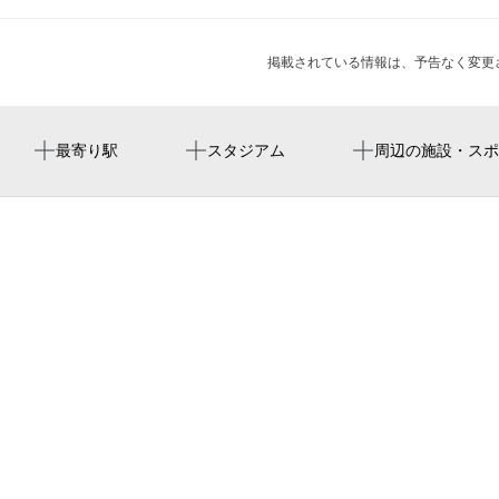
掲載されている情報は、予告なく変更
新小岩駅
葛飾区奥戸総合スポーツセンター陸上競技場
井本精肉店（株式会社iyc）
円明寺
周辺にイベントが見つかりませんでした。
最寄り駅
スタジアム
周辺の施設・スポ
江戸川年金事務所
（株）フキ
中央二丁目公園
江戸川区立松江第三中学
江户川区中中央图书馆