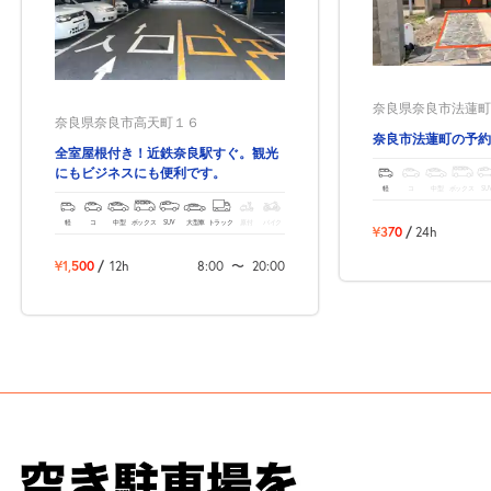
奈良県奈良市法蓮町6
奈良県奈良市高天町１６
奈良市法蓮町の予約
全室屋根付き！近鉄奈良駅すぐ。観光
にもビジネスにも便利です。
軽
コ
中型
ボックス
SU
軽
コ
中型
ボックス
SUV
大型車
トラック
原付
バイク
¥370
/
24h
¥1,500
/
12h
8:00
〜
20:00