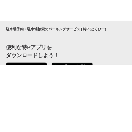
駐車場予約・駐車場検索のパーキングサービス | 特P (とくぴー)
便利な特Pアプリを
ダウンロードしよう！
ここから「インストール」して、便利な特Pアプリを
公式 X
GETしよう
公式 Facebook