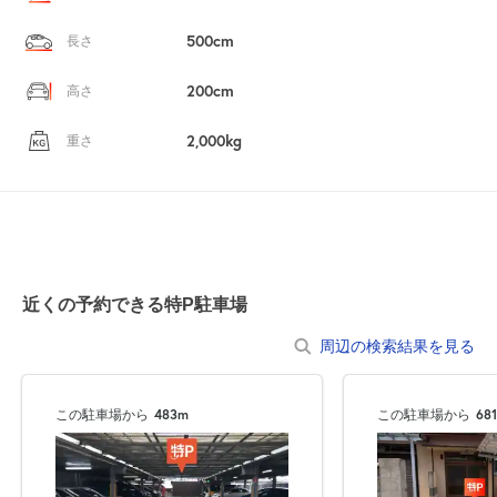
500cm
長さ
200cm
高さ
2,000kg
重さ
近くの予約できる特P駐車場
周辺の検索結果を見る
この駐車場から
483m
この駐車場から
68