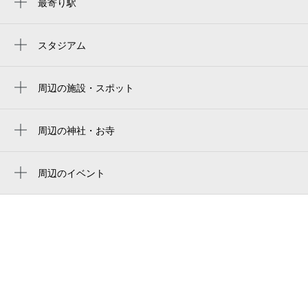
最寄り駅
奈良駅
近鉄奈良駅
スタジアム
周辺にスタジアムが見つかりませんでした。
新大宮駅
周辺の施設・スポット
京終駅
フォプロ奈良店
トータルフォトスタジオＣｏｃｏ奈良三条
周辺の神社・お寺
店
明光寺
ドラッグストア木のうた jr奈良駅前店
月日神社
周辺のイベント
怪談 落語と琵琶 ― この世とあの世
松のや 奈良駅前店
本妙寺
のあわいにて ―
観光バス （奈良交通）
上武建設グループpresents 水森かおり コ
奈良交通（株） 総合予約センター
ンサート2026
居酒屋 酒樂 syuraku
仮面ライダースーパーライブ2026
路線バス（奈良交通）
wanto-fumi出張教室（奈良・工藝舎）