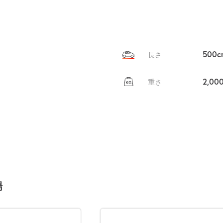
自宅
空
駐車場
で
の
き
を
貸出
？
しませんか
500c
長さ
売上GET！
費用ゼロ
カンタン
2,00
重さ
場