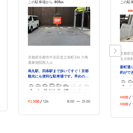
この駐車場から
805m
この駐
京都府
京都府京都市中京区堂之前町236 六角
る大炊
通東洞院西入ル
新町通
烏丸駅、四条駅まで歩いてすぐ！京都
約がで
観光にも便利な駐車場です。早めの予
約必須です。
軽
コ
軽
コ
中型
ボックス
SUV
大型車
トラック
原付
バイク
¥800
/
¥2,500
/
13h
8:00
〜
21:00
¥800
/