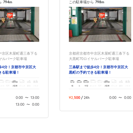
ら
794m
この駐車場から
798m
次へ
中京区木屋町通三条下る
京都府京都市中京区木屋町通三条下る
イヤルパーク駐車場
大黒町70ロイヤルパーク駐車場
歩4分！京都市中京区大
三条駅まで徒歩4分！京都市中京区大
きる駐車場！
黒町の予約できる駐車場！
ックス
SUV
大型車
トラック
原付
バイク
軽
コ
中型
ボックス
SUV
大型車
トラック
原付
バイク
0:00
〜
13:00
¥2,500
/
24h
0:00
〜
0:00
13:00
〜
0:00