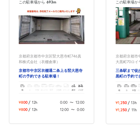
この駐車場から
693m
この駐車場か
京都府京都市中京区竪大恩寺町746真
京都府京都市
和株式会社（衣棚倉庫）
大黒町70ロ
京都市中京区衣棚通二条上る竪大恩寺
三条駅まで徒
町の予約できる駐車場！
黒町の予約で
軽
コ
中型
ボックス
SUV
大型車
トラック
原付
バイク
軽
コ
中型
ボ
¥800
/
12h
0:00
〜
12:00
¥1,250
/
13h
¥800
/
12h
12:00
〜
0:00
¥1,250
/
11h