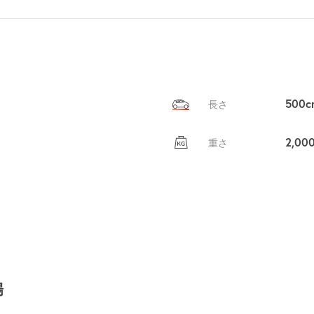
500c
長さ
2,00
重さ
場