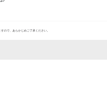
ますので、あらかじめご了承ください。
ェ
り”理由がある～キースジャレット
丸今出川店
-秀吉の好んだ黄金の世界-」
）