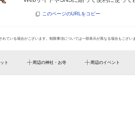
このページのURLをコピー
されている場合がございます。制限事項については一部表示が異なる場合もござい
鞍馬口駅
Bazaar Cafe バザールカフ
本隆寺
すごいジャズには“やっぱ
ット
周辺の神社・お寺
周辺のイベント
へのトリビュート～
神宮丸太町駅
スーパーフレスコ プチ烏
大聖寺 （旧御寺御所））
所蔵品展「西陣織の輝き
賃貸のエリッツ 今出川店
三時知恩寺 （旧入江御所
中野屋 今出川店
peace pizza
レジディア今出川