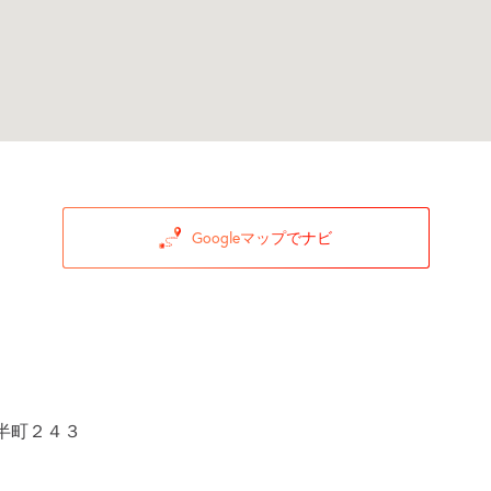
Googleマップでナビ
半町２４３