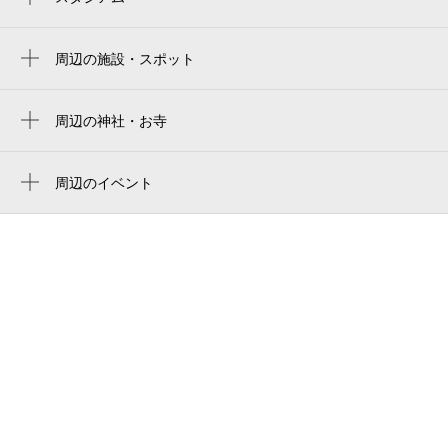
paloma mizuho stadium
新瑞橋駅
paloma mizuho rugby stadium
周辺の施設・スポット
瑞穂運動場西駅
瑞穂公園 東児童園
瑞穂区役所駅
プレサンスロジェ瑞穂運動場東駅前
周辺の神社・お寺
無明洞
瑞穂プール
周辺のイベント
下山南公園
特別展「リトアニア」関連企画 はくぶつ
ウエリス瑞穂公園
かん講座「リトアニア －杉原千畝ゆかり
の地を訪ねて－」
社会福祉法人 栄寿福祉会 日向さくら保育園
狂言がやってきた！！「なごや子どものた
プラウド瑞穂陽明テラス
めの巡回劇場」（瑞穂区）
田辺通6
バンベール・グラン日向町
道心寺
瑞穂運動場