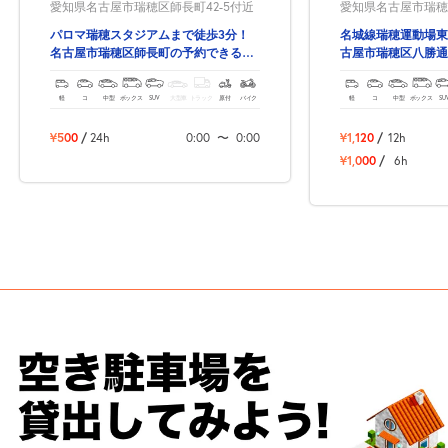
愛知県名古屋市瑞穂区師長町42-5付近
愛知県名古屋市瑞穂区
パロマ瑞穂スタジアムまで徒歩3分！
名城線瑞穂運動場東
名古屋市瑞穂区師長町の予約できる駐
古屋市瑞穂区八勝通
車場！
場！
軽
コ
中型
ボックス
SUV
大型車
トラック
原付
バイク
軽
コ
中型
ボックス
SU
¥500
/
24h
0:00
〜
0:00
¥1,120
/
12h
¥1,000
/
6h