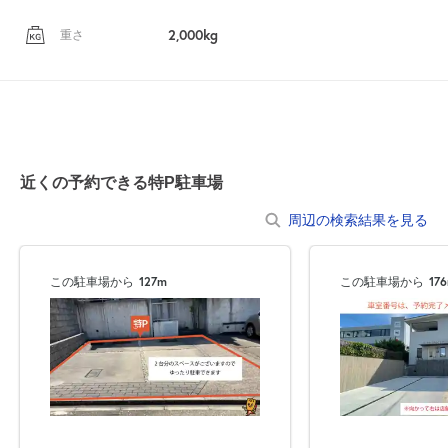
2,000kg
重さ
近くの予約できる特P駐車場
周辺の検索結果を見る
この駐車場から
127m
この駐車場から
17