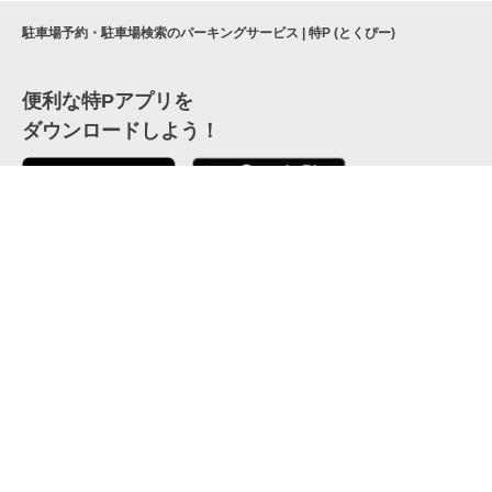
駐車場予約・駐車場検索のパーキングサービス | 特P (とくぴー)
便利な特Pアプリを
ダウンロードしよう！
ここから「インストール」して、便利な特Pアプリを
公式 X
GETしよう
公式 Facebook
特P