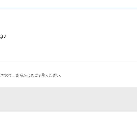
ね♪
ますので、あらかじめご了承ください。
ベント Rubicon USED
刀剣～豊臣秀吉・秀長兄弟