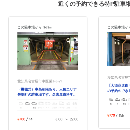
近くの予約できる特P駐車
この駐車場から
363m
この駐車場か
愛知県名古屋市
愛知県名古屋市中区栄3-8-21
【大須商店街 
（機械式）車高制限あり。人気エリア
の予約のでき
矢場町の駐車場です。名古屋市科学
館・名古屋市美術館も歩いてスグ！
軽
コ
中型
ボ
軽
コ
中型
ボックス
SUV
大型車
トラック
原付
バイク
¥770
/
15h
¥700
/
14h
8:00
〜
22:00