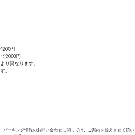
200円
2000円
により異なります。
ます。
自宅
空
駐車場
為、パーキング情報のお問い合わせに関しては、ご案内を控えさせて頂い
で
の
き