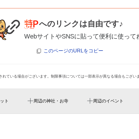
へのリンクは自由です♪
WebサイトやSNSに貼って便利に使って
このページのURLをコピー
されている場合がございます。制限事項については一部表示が異なる場合もござい
上前津駅
nagoya baseball stadium
家政婦紹介所丸栄
白林禅寺
ット
周辺の神社・お寺
周辺のイベント
メダリスト展愛知会場
栄駅
wit circle
勝鬘寺
伏見駅
clala sakae la.donna group
若宮八幡社
2026輸入古着の屋外販売イ
丸の内駅
crea base 名古屋店
特別展「戦国武将ゆかりの