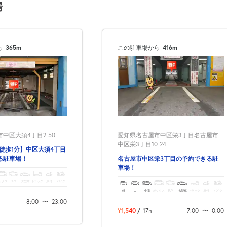
場
次へ
ら
365m
この駐車場から
416m
中区大須4丁目2-50
愛知県名古屋市中区栄3丁目名古屋市
中区栄3丁目10-24
徒歩1分】中区大須4丁目
る駐車場！
名古屋市中区栄3丁目の予約できる駐
車場！
ックス
SUV
大型車
トラック
原付
バイク
軽
コ
中型
ボックス
SUV
大型車
トラック
原付
バイク
8:00
〜
23:00
¥1,540
/
17h
7:00
〜
0:00