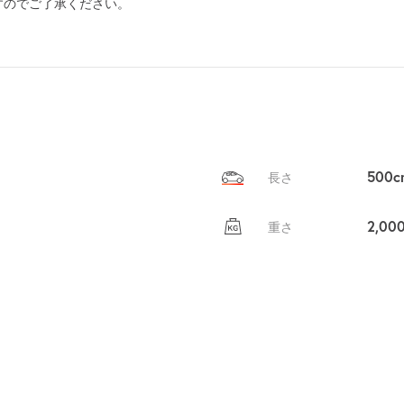
すのでご了承ください。
を
貸出
？
しませんか
売上GET！
費用ゼロ
カンタン
500c
長さ
2,00
重さ