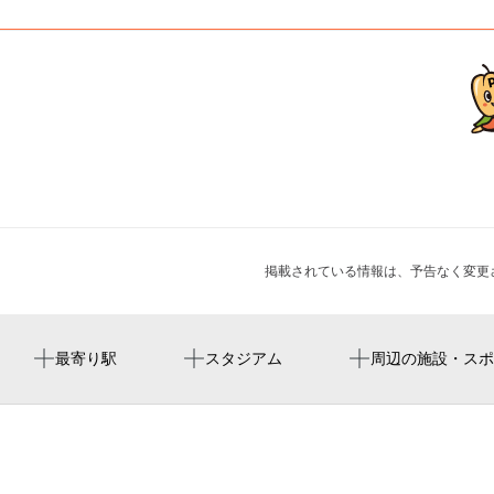
掲載されている情報は、予告なく変更
矢場町駅
バンテリンドーム
矢場町通
白林禅寺
L'Arcafe 2026 at PARCO CAFE（ラルクカフェ
最寄り駅
スタジアム
周辺の施設・スポ
2026 アット パルコ カフェ）(名古屋)
大須観音駅
潜水屋（もぐりや）ti-da 名古屋店
政秀寺
Kis-My-Ft2：The Couture（キスマイフットツー ザ・クチ
栄町駅
エネオス若宮大通り
勝鬘寺
ュール）(名古屋)
久屋大通駅
xlarge 名古屋
マジカルおじさんの夏休みマジック教室＆SHOW2026愛知