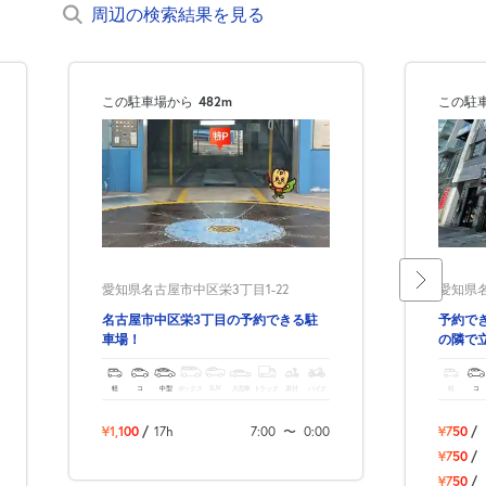
周辺の検索結果を見る
この駐車場から
482m
この駐
愛知県名古屋市中区栄3丁目1-22
愛知県名
名古屋市中区栄3丁目の予約できる駐
予約で
車場！
の隣で
軽
コ
中型
ボックス
SUV
大型車
トラック
原付
バイク
軽
コ
¥1,100
/
17h
7:00
〜
0:00
¥750
/
¥750
/
¥750
/