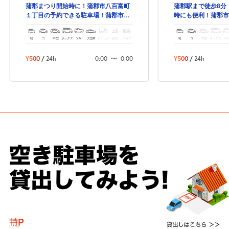
蒲郡まつり開始時に！蒲郡市八百富町
蒲郡駅まで徒歩8分
１丁目の予約できる駐車場！蒲郡市竹
時にも便利！蒲郡市
島水族館も徒歩圏内！
予約できる駐車場！
軽
コ
中型
ボックス
SUV
大型車
トラック
原付
バイク
軽
コ
中型
ボックス
SU
¥500
/
24h
0:00
〜
0:00
¥500
/
24h