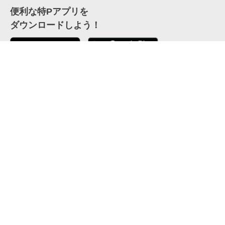
便利な特Pアプリを
ダウンロードしよう！
ここから「インストール」して、便利な特Pアプリを
公式 X
GETしよう
公式 Facebook
特P
会員・利用規約
特定商取引法について