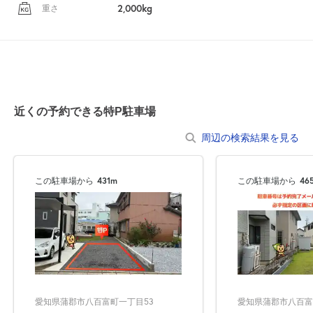
2,000kg
重さ
近くの予約できる特P駐車場
周辺の検索結果を見る
この駐車場から
431m
この駐車場から
46
愛知県蒲郡市八百富町一丁目53
愛知県蒲郡市八百富