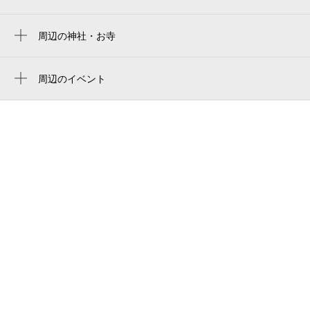
蒲郡駅 jr全線きっぷうりば
蒲郡駅前テストセンター
周辺の神社・お寺
小江神社
蒲郡駅前試験センター
涼みが杜
周辺のイベント
club g-1
2026 第44回蒲郡まつり納涼花火大会
蒲郡駅北口タクシー乗り場
ナビテラス 蒲郡市観光交流センター
蒲郡駅南口タクシー乗り場
蒲郡駅前郵便局
minimini gamagori
まん天や 万木村屋
バズハウス
蒲郡警察署蒲郡駅前交番