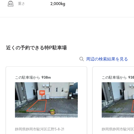
2,000kg
重さ
近くの予約できる特P駐車場
周辺の検索結果を見る
この駐車場から
938m
この駐車場から
93
静岡県静岡市駿河区広野5-8-21
静岡県静岡市駿河区広野