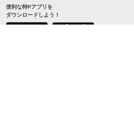
便利な特Pアプリを
ダウンロードしよう！
ここから「インストール」して、便利な特Pアプリを
公式 X
GETしよう
公式 Facebook
特P
会員・利用規約
特定商取引法について