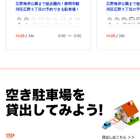
広野海岸公園まで徒歩圏内！静岡市駿
広野海岸公園まで徒
河区広野５丁目の予約できる駐車場！
河区広野５丁目の予
軽
コ
中型
ボックス
SUV
大型車
トラック
原付
バイク
軽
コ
中型
ボックス
SU
¥620
/
24h
0:00
〜
0:00
¥620
/
24h