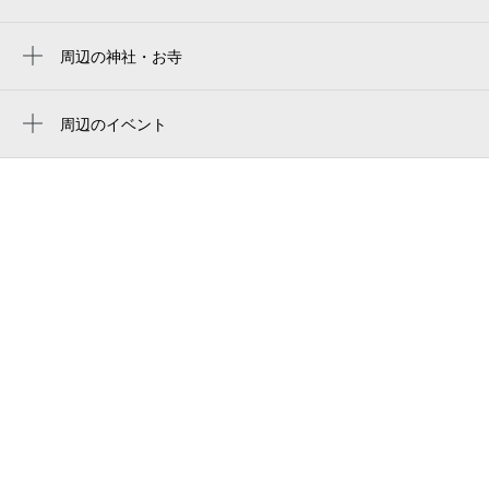
静清信用金庫 用宗駅前支店
用宗駅前
周辺の神社・お寺
大雲寺
用宗街道
熊野神社
周辺のイベント
たいやき珈琲
周辺にイベントが見つかりませんでした。
浅間神社
フォトスタジオ・ムラタ
ギャラリー文夢
HOTEL GANDHARA
有限会社柳家旅館
今村家
cafe 海風文庫
しらす丼と海鮮の店 次郎丸
用宗みなと横丁