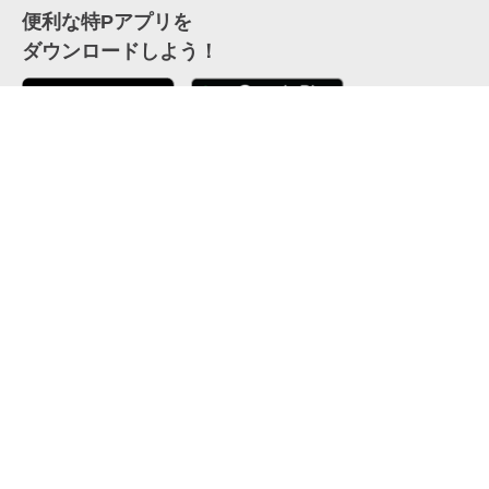
便利な特Pアプリを
ダウンロードしよう！
ここから「インストール」して、便利な特Pアプリを
公式 X
GETしよう
公式 Facebook
特P
会員・利用規約
特定商取引法について