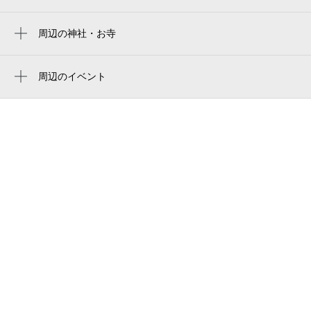
医療生協 戸塚診療所
医療生協かながわ生活協同組合
周辺の神社・お寺
冨塚八幡宮
アジアンダイニング&バー sakura サクラ
富塚八幡宮
周辺のイベント
フェアプレイス横浜戸塚
天野ピアノ教室主催、河邉ピアノ教室協
八坂神社 （天王さま）
スーパーマーケット リコス 戸塚町店
賛、夏のピアノ発表会
下郷入口
第99回 マンデーマジック横浜
戸塚富塚公園
第100回 マンデーマジック横浜
ベルシャトウ戸塚弐番館
中外製薬（株）
ハローワーク戸塚
（株）グリーンキャブ 横浜営業所 観光バス
&タクシー
戸塚公共職業安定所