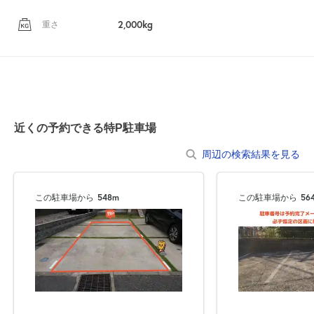
2,000kg
重さ
近くの予約できる特P駐車場
周辺の検索結果を見る
この駐車場から
548m
この駐車場から
56