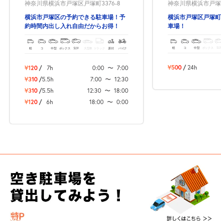
神奈川県横浜市戸塚
神奈川県横浜市戸塚区戸塚町3376-8
横浜市戸塚区戸塚町
横浜市戸塚区の予約できる駐車場！予
車場！
約時間内出し入れ自由だからお得！
軽
コ
中型
ボックス
SU
軽
コ
中型
ボックス
SUV
大型車
トラック
原付
バイク
¥500
/
24h
¥120
/
7h
0:00
〜
7:00
¥310
/
5.5h
7:00
〜
12:30
¥310
/
5.5h
12:30
〜
18:00
¥120
/
6h
18:00
〜
0:00