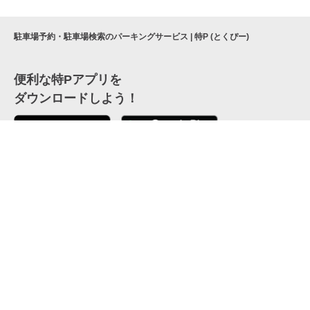
駐車場予約・駐車場検索のパーキングサービス | 特P (とくぴー)
便利な特Pアプリを
ダウンロードしよう！
ここから「インストール」して、便利な特Pアプリを
公式 X
GETしよう
公式 Facebook