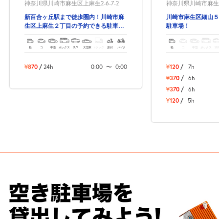
神奈川県川崎市麻生区上麻生2-6-7-2
神奈川県川崎市麻生区
新百合ヶ丘駅まで徒歩圏内！川崎市麻
川崎市麻生区細山５
生区上麻生２丁目の予約できる駐車
駐車場！
場！
軽
コ
中型
ボックス
SUV
大型車
トラック
原付
バイク
軽
コ
中型
ボックス
SU
¥870
/
24h
0:00
〜
0:00
¥120
/
7h
¥370
/
6h
¥370
/
6h
¥120
/
5h