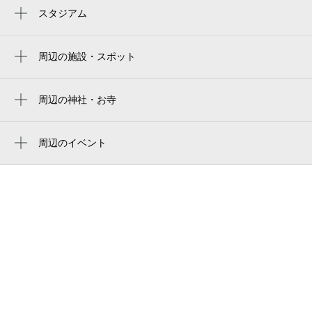
新百合ヶ丘駅
スタジアム
読売ジャイアンツ球場
周辺の施設・スポット
千代ケ丘第２公園
ふれあいの里
周辺の神社・お寺
法雲寺
オデッセイ6
周辺のイベント
千代ケ丘第１公園
夏休み特別企画 聴こえる絵本コンサー
千代ケ丘第３公園
ト ピノッキオのぼうけん
千代ケ丘５丁目公園
ルンビニーにこにこ園
川崎市千代ヶ丘老人いこいの家
千代ヶ丘ゴルフクラブ
川崎市千代ケ丘老人いこいの家