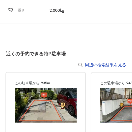
2,000kg
重さ
近くの予約できる特P駐車場
周辺の検索結果を見る
この駐車場から
935m
この駐車場から
94