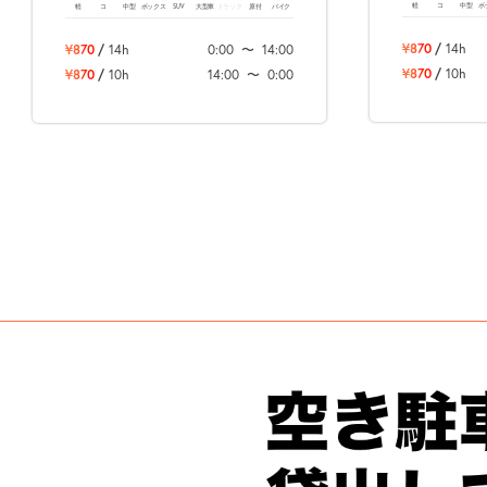
軽
コ
中型
ボ
軽
コ
中型
ボックス
SUV
大型車
トラック
原付
バイク
¥870
/
14h
¥870
/
14h
0:00
〜
14:00
¥870
/
10h
¥870
/
10h
14:00
〜
0:00