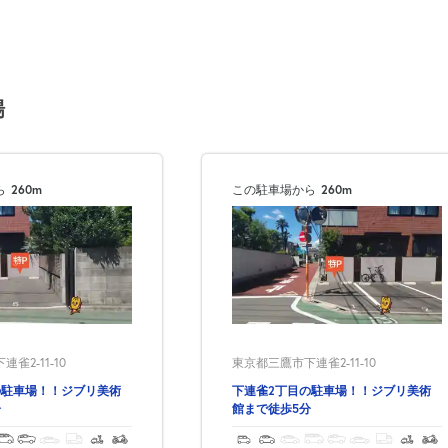
場
次へ
ら
260m
この駐車場から
260m
雀2-11-10
東京都三鷹市下連雀2-11-10
の駐車場！！ジブリ美術
下連雀2丁目の駐車場！！ジブリ美術
分
館まで徒歩5分