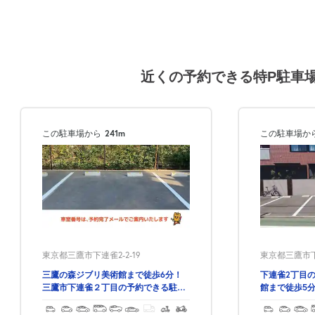
近くの予約できる特P駐車
この駐車場から
241m
この駐車場か
東京都三鷹市下連
東京都三鷹市下連雀2-2-19
下連雀2丁目
三鷹の森ジブリ美術館まで徒歩6分！
館まで徒歩5
三鷹市下連雀２丁目の予約できる駐車
場！