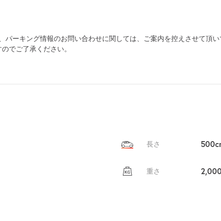
自宅
空
駐車場
で
の
き
為、パーキング情報のお問い合わせに関しては、ご案内を控えさせて頂い
を
すのでご了承ください。
貸出
？
しませんか
売上GET！
費用ゼロ
カンタン
500c
長さ
2,00
重さ