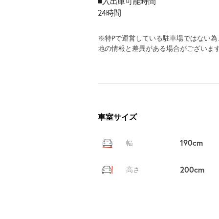
■入出庫可能時間
24時間
※特Pで運営している駐車場ではない
地の情報と差異がある場合がございま
車室サイズ
190cm
幅
200cm
高さ