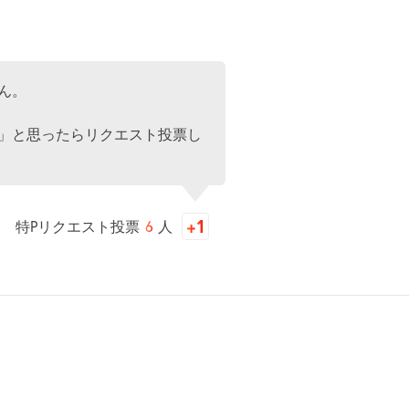
ん。
」と思ったらリクエスト投票し
特Pリクエスト投票
6
人