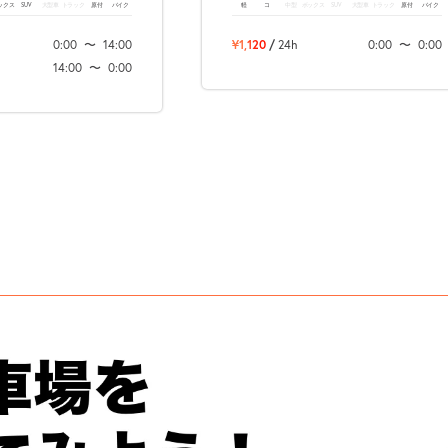
ックス
SUV
大型車
トラック
原付
バイク
軽
コ
中型
ボックス
SUV
大型車
トラック
原付
バイク
0:00
〜
14:00
¥1,120
/
24h
0:00
〜
0:00
14:00
〜
0:00