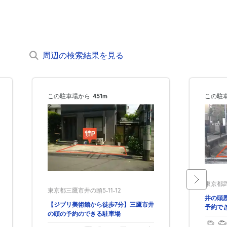
周辺の検索結果を見る
この駐車場から
451m
この駐
東京都武
東京都三鷹市井の頭5-11-12
井の頭
【ジブリ美術館から徒歩7分】三鷹市井
予約で
の頭の予約のできる駐車場