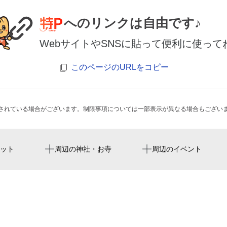
へのリンクは自由です♪
WebサイトやSNSに貼って便利に使って
このページのURLをコピー
されている場合がございます。制限事項については一部表示が異なる場合もござい
三軒茶屋駅
ALMA FIGHT GYM LIFE
ット
周辺の神社・お寺
周辺のイベント
サンセルモ玉泉院 野沢会館
若林駅
アネックス92
野沢場
野沢ウッド