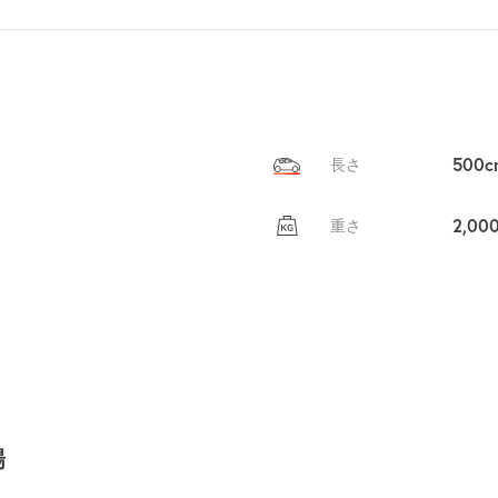
を
貸出
？
しませんか
売上GET！
費用ゼロ
カンタン
500c
長さ
2,00
重さ
場