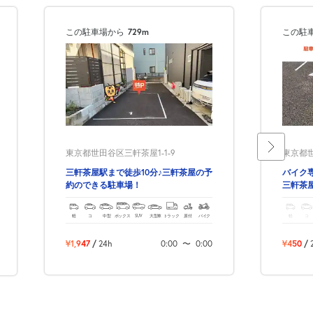
この駐車場から
729m
この駐
東京都世田谷区三軒茶屋1-1-9
東京都世
三軒茶屋駅まで徒歩10分♪三軒茶屋の予
バイク専
約のできる駐車場！
三軒茶
軽
コ
中型
ボックス
SUV
大型車
トラック
原付
バイク
軽
コ
¥1,947
/
24h
0:00
〜
0:00
¥450
/