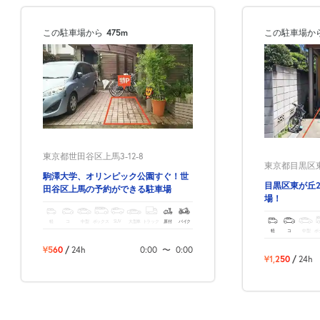
この駐車場から
475m
この駐車場か
東京都世田谷区上馬3-12-8
東京都目黒区東が
駒澤大学、オリンピック公園すぐ！世
目黒区東が丘
田谷区上馬の予約ができる駐車場
場！
軽
コ
中型
ボックス
SUV
大型車
トラック
原付
バイク
軽
コ
中型
ボ
¥560
/
24h
0:00
〜
0:00
¥1,250
/
24h