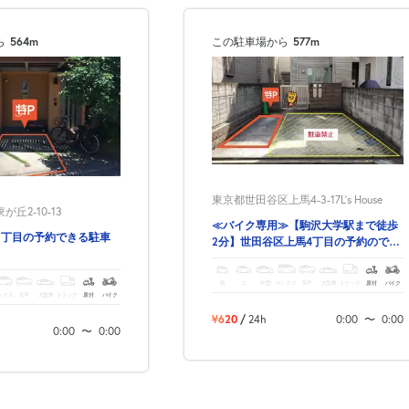
ら
564m
この駐車場から
577m
次へ
東京都世田谷区上馬4-3-17L's House
丘2-10-13
≪バイク専用≫【駒沢大学駅まで徒歩
2丁目の予約できる駐車
2分】世田谷区上馬4丁目の予約のでき
る駐車場‼
軽
コ
中型
ボックス
SUV
大型車
トラック
原付
バイク
ックス
SUV
大型車
トラック
原付
バイク
¥620
/
24h
0:00
〜
0:00
0:00
〜
0:00