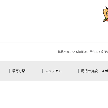
掲載されている情報は、予告なく変更
駒沢大学駅
駒沢オリンピック公園総合運動場
haku studio 「w」／「suns」
稲荷神社
周辺にイベントが見つかりませんでした。
最寄り駅
スタジアム
周辺の施設・スポ
西太子堂駅
環状七号線
松陰神社前駅
フォトスタジオ フルリ 駒沢大学店
松ト麦
ihatov komazawa