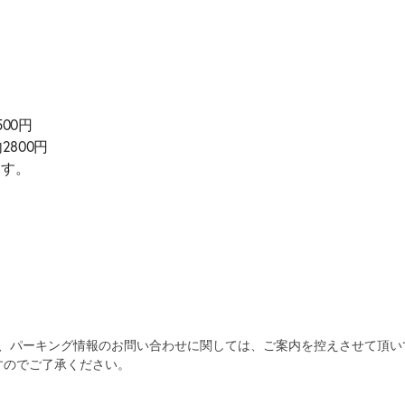
500円
800円
ます。
為、パーキング情報のお問い合わせに関しては、ご案内を控えさせて頂い
すのでご了承ください。
自宅
空
駐車場
で
の
き