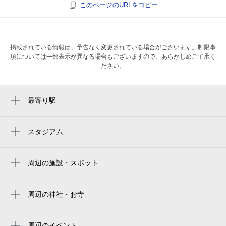
このページのURLをコピー
掲載されている情報は、予告なく変更されている場合がございます。制限事
項については一部表示が異なる場合もございますので、あらかじめご了承く
ださい。
最寄り駅
幸谷駅
新松戸駅
スタジアム
周辺にスタジアムが見つかりませんでした。
小金城趾駅
周辺の施設・スポット
北小金駅
新松戸中央総合病院
鰭ヶ崎駅
赤煉瓦 新松戸店
周辺の神社・お寺
新松戸リバイバルチャーチ
ブリスリィ
周辺のイベント