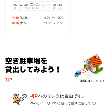
軽
コ
中型
ボックス
SUV
大型車
トラック
原付
バイク
¥750
/
12.5h
0:00
〜
12:30
¥750
/
11.5h
12:30
〜
0:00
へのリンクは自由です♪
WebサイトやSNSに貼って便利に使ってね♪