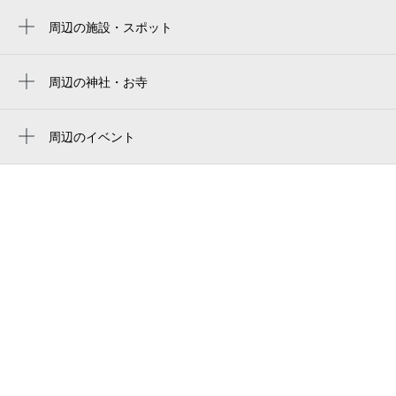
fukuda denshi arena
周辺の施設・スポット
千葉中央駅
chocozap千葉県庁前
栄町駅
全日千葉会館
周辺の神社・お寺
京成千葉駅
神明社
千葉消費生活センタ－
東千葉駅
阪東稲荷神社
周辺のイベント
千匠ビル
夏の特別展「夏！恐竜!!ちばディノラン
千葉駅
智光院
吾妻橋
ド」
光明寺
陶器屋カフェつむぎ
下野竜也音楽監督就任記念 千葉県少年少
女オーケストラ特別演奏会
胤重寺
メディアラボ・チバ千葉中央店
おやこdeオペラ「魔笛」ふしぎなまほうの
古美術華門
ふえ ～二期会BLOC千葉オリジナル版～
とうがね公演
お茶の水
田原俊彦 Dance with KING of
大和橋
IDOL 2026 ～パーティーはこれからだ！
～
千葉氏館跡
おとぎの国のモードをさがして／Fairy
ダイアパレス千葉県庁前