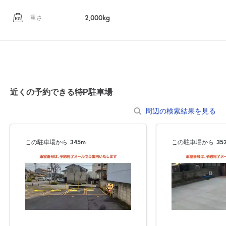
2,000kg
重さ
近くの予約できる特P駐車場
周辺の検索結果を見る
この駐車場から
345m
この駐車場から
35