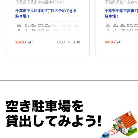
千葉県千葉市中央区本町2-2-1
千葉県千葉市亥鼻1-3
千葉市中央区本町2丁目の予約できる
千葉県千葉市亥鼻1
駐車場！
駐車場！
軽
コ
中型
ボックス
SUV
大型車
トラック
原付
バイク
軽
コ
中型
ボックス
SU
¥870
/
24h
0:00
〜
0:00
¥610
/
24h