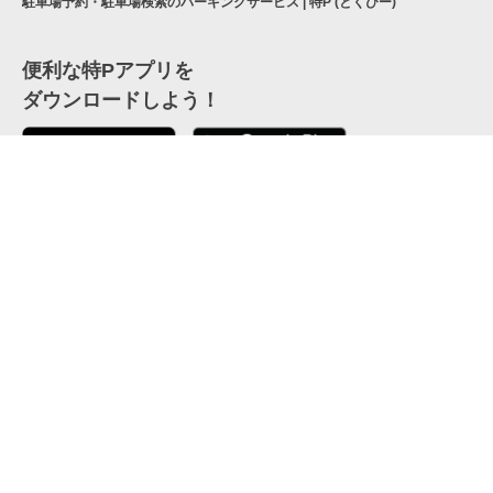
駐車場予約・駐車場検索のパーキングサービス | 特P (とくぴー)
便利な特Pアプリを
ダウンロードしよう！
ここから「インストール」して、便利な特Pアプリを
公式 X
GETしよう
公式 Facebook
特P
会員・利用規約