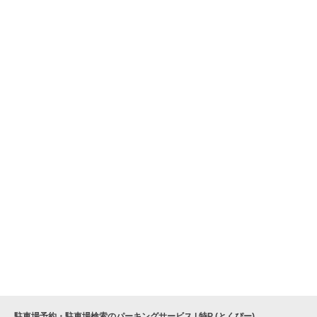
駐車場予約・駐車場検索のパーキングサービス | 特P (とくぴー)