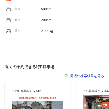
500cm
長さ
200cm
高さ
2,000kg
重さ
自宅
空
駐車場
で
の
き
を
近くの予約できる特P駐車場
貸出
？
しませんか
周辺の検索結果を見る
売上GET！
費用ゼロ
カンタン
この駐車場から
264m
この駐車場から
34