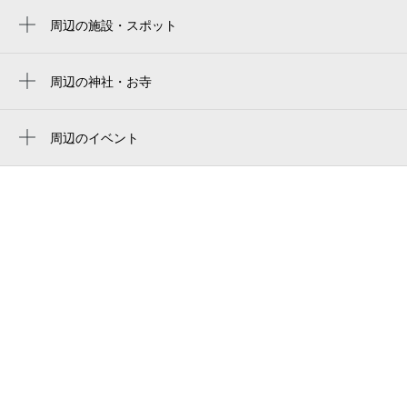
fukuda denshi arena
周辺の施設・スポット
本千葉駅
吾妻橋
栄町駅
古美術華門
周辺の神社・お寺
京成千葉駅
阪東稲荷神社
（有）東京海上日動・ソニー生命代理店tid
東千葉駅
コンサルティング 本店
光明寺
周辺のイベント
夏の特別展「夏！恐竜!!ちばディノラン
千葉駅
大和橋
神明社
ド」
吾妻公園
おとぎの国のモードをさがして／Fairy
千葉市中央４丁目公民館
Tale MODE（フェアリー テイル モー
ド）
全日千葉会館
田原俊彦 Dance with KING of
千葉氏館跡
IDOL 2026 ～パーティーはこれからだ！
～
千葉地方裁判所
下野竜也音楽監督就任記念 千葉県少年少
千葉地方裁判所千葉検察審査会
女オーケストラ特別演奏会
千葉地方裁判所千葉簡易裁判所
おやこdeオペラ「魔笛」ふしぎなまほうの