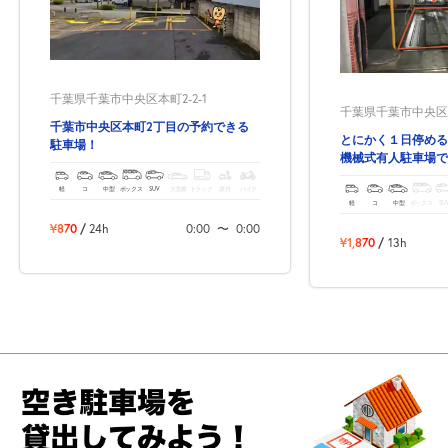
千葉県千葉市中央区本町2-2-1
千葉県千葉市中央区中
千葉市中央区本町2丁目の予約できる
とにかく１日停める
駐車場！
機械式有人駐車場で
軽
コ
中型
ボックス
SUV
大型車
トラック
原付
バイク
軽
コ
中型
ボックス
SU
¥870
/
24h
0:00
〜
0:00
¥1,870
/
13h
次へ