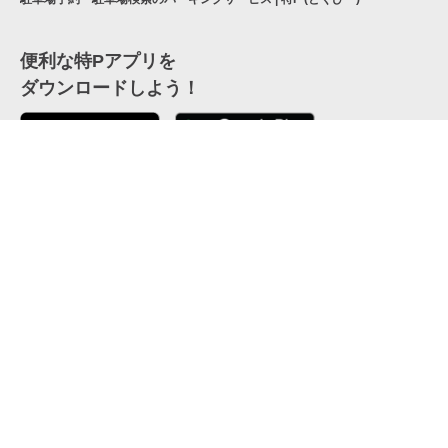
便利な特Pアプリを
ダウンロードしよう！
ここから「インストール」して、便利な特Pアプリを
公式 X
GETしよう
公式 Facebook
特P
会員・利用規約