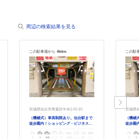
周辺の検索結果を見る
この駐車場から
466m
この駐
宮城県仙台市青葉区中央2-10-30
宮城県仙
（機械式）車高制限あり。仙台駅まで
（機械
徒歩圏内！ショッピング・ビジネス・
徒歩圏
観光にも便利
観光に
軽
コ
中型
ボックス
SUV
大型車
トラック
原付
バイク
軽
コ