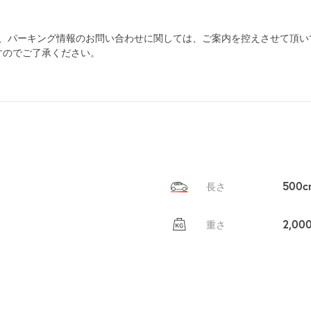
を
為、パーキング情報のお問い合わせに関しては、ご案内を控えさせて頂い
貸出
？
しませんか
すのでご了承ください。
売上GET！
費用ゼロ
カンタン
500c
長さ
2,00
重さ