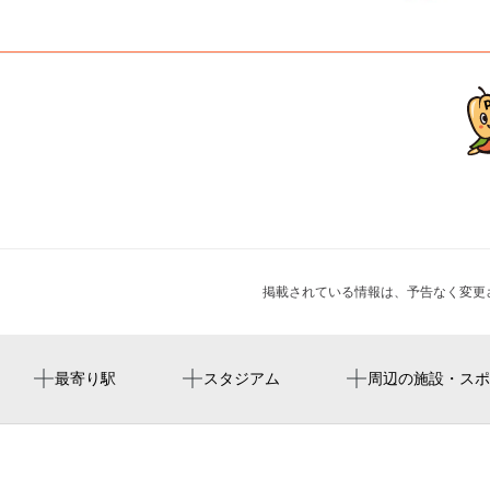
掲載されている情報は、予告なく変更
勾当台公園駅
楽天モバイルパーク宮城
仙台商工会議所
金蛇水神社 仙台一番町分霊社
Jozenji Beer Park（ジョウゼンジビアパーク）
最寄り駅
スタジアム
周辺の施設・スポ
2026
青葉通一番町駅
rakuten mobile park miyagi
ＥＮｓｔｙｌｅ
北四番丁駅
楽天モバイル 最強パーク宮城
ブライダルギャラリーマルマン（仙台市）
tbc夏まつり2026
仙台駅
カプセルホテル本町