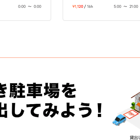
0:00
〜
0:00
¥1,120
/
16h
5:00
〜
21:00