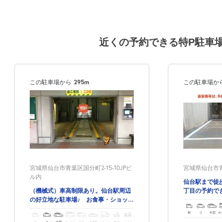
近くの予約できる特P駐車
この駐車場から
295m
この駐車場か
宮城県仙台市青
宮城県仙台市青葉区国分町2-15-10JPビ
ル内
仙台駅まで徒歩
丁目の予約で
（機械式）車高制限あり。仙台駅周辺
の好立地な駐車場♪ お食事・ショッピ
ングの際には是非(^^)
軽
コ
中型
ボ
軽
コ
中型
ボックス
SUV
大型車
トラック
原付
バイク