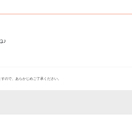
ね♪
ますので、あらかじめご了承ください。
UST DISCO NIGHT 2026
miyagi
OX「スパイミッションからの脱出-パン
tic levert）
弾-」
丁