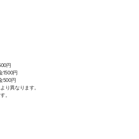
500円
金1500円
金500円
により異なります。
ます。
自宅
空
駐車場
で
の
き