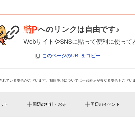
へのリンクは自由です♪
WebサイトやSNSに貼って便利に使って
このページのURLをコピー
されている場合がございます。制限事項については一部表示が異なる場合もござい
広瀬通駅
Rakuten Seimei Park Miyagi
メットライフ仙台本町ビル
ディスコパーティー STARD
ット
周辺の神社・お寺
周辺のイベント
#8
あおば通駅
ビジネスホテル太陽
rakuten mobile saikyo park 
MYSTERY MAIL B
仙台駅
ルヴェール（relaxation&esthe
ドラの箱と裏切りの銃
大町西公園駅
ライブラリーホテル東二番