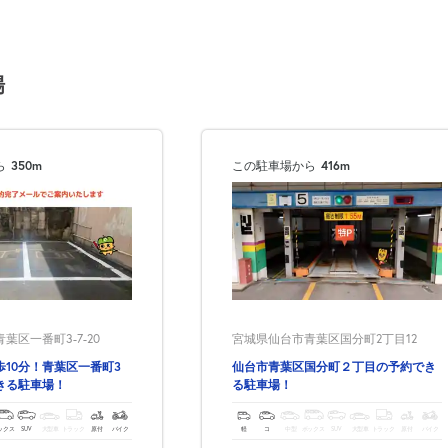
次へ
場
ら
350m
この駐車場から
416m
葉区一番町3-7-20
宮城県仙台市青葉区国分町2丁目12
10分！青葉区一番町3
仙台市青葉区国分町２丁目の予約でき
きる駐車場！
る駐車場！
ックス
SUV
大型車
トラック
原付
バイク
軽
コ
中型
ボックス
SUV
大型車
トラック
原付
バイク