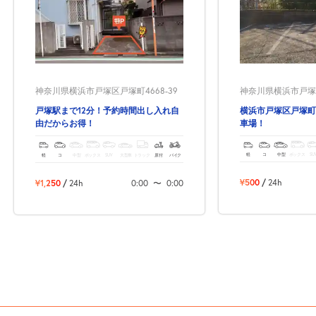
神奈川県横浜市戸塚
神奈川県横浜市戸塚区戸塚町4668-39
横浜市戸塚区戸塚町
戸塚駅まで12分！予約時間出し入れ自
車場！
由だからお得！
軽
コ
中型
ボックス
SU
軽
コ
中型
ボックス
SUV
大型車
トラック
原付
バイク
¥500
/
24h
¥1,250
/
24h
0:00
〜
0:00