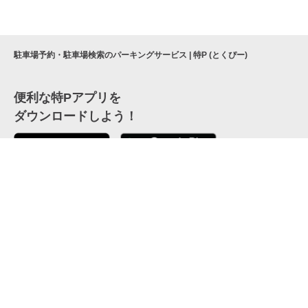
駐車場予約・駐車場検索のパーキングサービス | 特P (とくぴー)
便利な特Pアプリを
ダウンロードしよう！
ここから「インストール」して、便利な特Pアプリを
公式 X
GETしよう
公式 Facebook