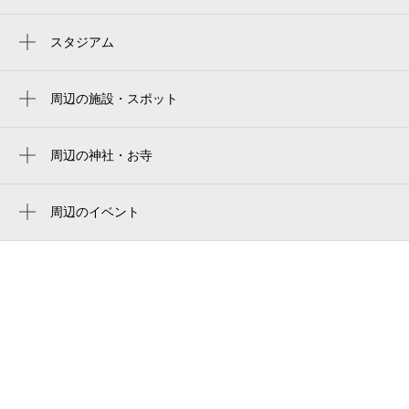
戸塚駅
踊場駅
スタジアム
周辺にスタジアムが見つかりませんでした。
周辺の施設・スポット
支那そばや 戸塚本店
神奈中 戸塚駅前サービスセンター
周辺の神社・お寺
清源院
そばダイニング こしの
旭弁財天
周辺のイベント
国道1号
天野ピアノ教室主催、河邉ピアノ教室協
セリア サクラス戸塚店
賛、夏のピアノ発表会
ニトリ 戸塚駅前店
第99回 マンデーマジック横浜
サクラス戸塚
第100回 マンデーマジック横浜
きもの京彩 横浜 戸塚店
母と子の休憩室 はあとハウス