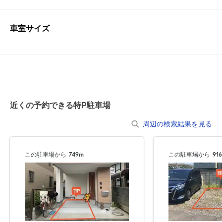
車室サイズ
近くの予約できる特P駐車場
周辺の検索結果を見る
この駐車場から
749m
この駐車場から
91