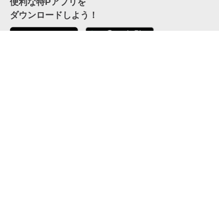
便利な特Pアプリを
ダウンロードしよう！
ここから「インストール」して、便利な特Pアプリを
公式 X
GETしよう
公式 Facebook
特P
会員・利用規約
特定商取引法について
プライバシーポリシー