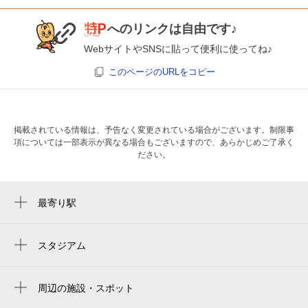
へのリンクは自由です♪
WebサイトやSNSに貼って便利に使ってね♪
このページのURLをコピー
掲載されている情報は、予告なく変更されている場合がございます。制限事
項については一部表示が異なる場合もございますので、あらかじめご了承く
ださい。
最寄り駅
登戸駅
向ヶ丘遊園駅
スタジアム
周辺にスタジアムが見つかりませんでした。
和泉多摩川駅
周辺の施設・スポット
宿河原駅
cyclebar 登戸