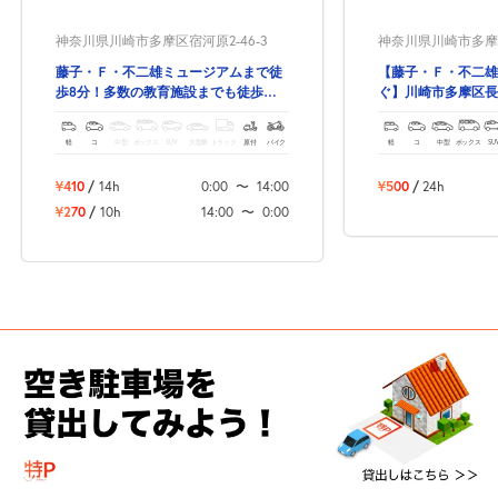
神奈川県川崎市多摩区宿河原2-46-3
神奈川県川崎市多摩区長
藤子・Ｆ・不二雄ミュージアムまで徒
【藤子・Ｆ・不二雄
歩8分！多数の教育施設までも徒歩圏
ぐ】川崎市多摩区長
内♪
る駐車場！
軽
コ
中型
ボックス
SUV
大型車
トラック
原付
バイク
軽
コ
中型
ボックス
SU
¥410
/
14h
0:00
〜
14:00
¥500
/
24h
¥270
/
10h
14:00
〜
0:00