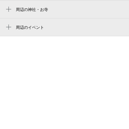
狛江駅
キリンシティ登戸
周辺の神社・お寺
周辺に神社・お寺が見つかりませんでした。
oneperson登戸
周辺のイベント
多摩警察署登戸駅前交番
周辺にイベントが見つかりませんでした。
フェリシア多摩
元木ビル
neolive cino
ドラえもん像
ドラえもん
新生 元海 登戸本店
味の食彩館のぼりと
登戸第１公園