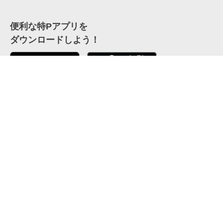
便利な特Pアプリを
ダウンロードしよう！
ここから「インストール」して、便利な特Pアプリを
公式 X
GETしよう
公式 Facebook
特P
会員・利用規約