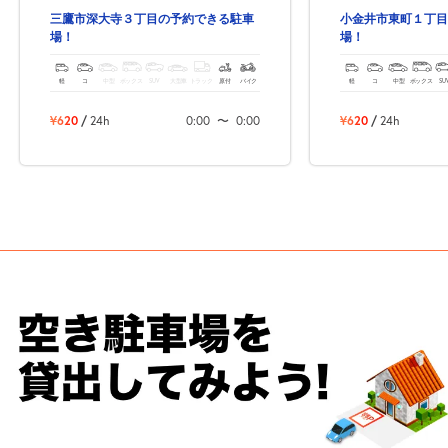
三鷹市深大寺３丁目の予約できる駐車
小金井市東町１丁目
場！
場！
軽
コ
中型
ボックス
SUV
大型車
トラック
原付
バイク
軽
コ
中型
ボックス
SU
¥620
/
24h
0:00
〜
0:00
¥620
/
24h