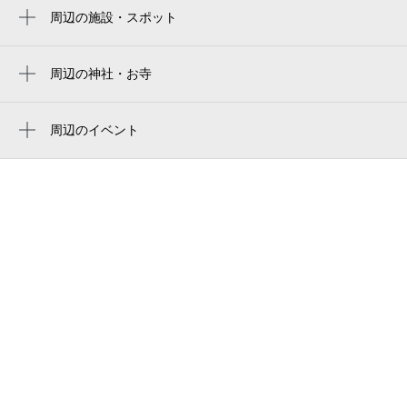
武蔵野の森総合スポーツプラザ
周辺の施設・スポット
プラシード深大寺
武蔵野の森総合スポーツプラザ
三鷹深大寺郵便局
周辺の神社・お寺
musashino forest sport plaza
周辺に神社・お寺が見つかりませんでした。
山中通り
무사시노모리 종합 스포츠 플라자
周辺のイベント
生鮮&業務スーパー三鷹深大寺店
musashino forest sports plaza
周辺にイベントが見つかりませんでした。
中華料理 末広
케이오 아레나 tokyo
ジェントリー深大寺
武藏野之森綜合體育廣場
jindaiji park
武藏野之森综合体育广场
ルーテル学院大学図書館
keio arena tokyo
深大寺公園
京王アリーナtokyo（武蔵野の森総合スポー
ツプラザ）
東京神学大学図書館
Ajinomoto Stadium
中近東文化センター付属博物館
中近東文化センター