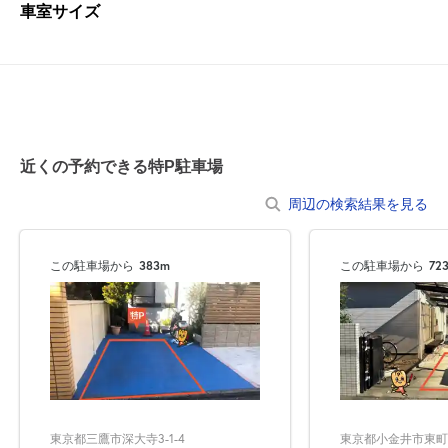
車室サイズ
近くの予約できる特P駐車場
周辺の検索結果を見る
この駐車場から
383m
この駐車場から
72
東京都三鷹市深大寺3-1-4
東京都小金井市東町1-