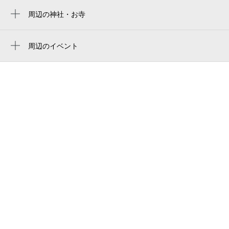
日本橋駅
京王プレッソイン大手町
周辺の神社・お寺
東京両国国技館
東京駅
白旗稲荷神社
東京都水道局 千代田営業所
ryogoku kokugikan sumo arena
淡路町駅
周辺のイベント
日本電信電話株式会社
東京巨蛋
大手町縁日 2026
小川町駅
東京都主税局千代田都税事務所
tokyo dome
天空のビアガーデン「Terrasse」（テラッ
小伝馬町駅
かとう前立腺クリニック 東京
セ）
东京巨蛋
二重橋前駅
ホテルメイン神田
音楽と映像のファミリー・クラシック0歳～
도쿄 돔
岩本町駅
夏休みコンサート
外堀通り
東京ドーム
新御茶ノ水駅
特別展 京都・真如堂の名宝
トーセイホテルココネ神田
御殿下記念館
あおまる47物産展（7月）
青葉運輸（株）
日本酒文化講座「灘の西郷・西宮郷・今津
日本橋オリーブビル
郷の酒を知る」
株式会社sri