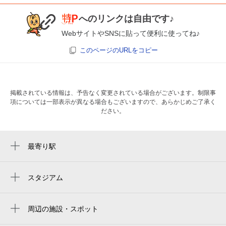
へのリンクは自由です♪
WebサイトやSNSに貼って便利に使ってね♪
このページのURLをコピー
掲載されている情報は、予告なく変更されている場合がございます。制限事
項については一部表示が異なる場合もございますので、あらかじめご了承く
ださい。
最寄り駅
大手町駅
神田駅
スタジアム
两国国技馆
新日本橋駅
ryogoku kokugikan national sumo stadium
周辺の施設・スポット
三越前駅
中央区立常盤公園
ryogoku kokugikan national sumo arena