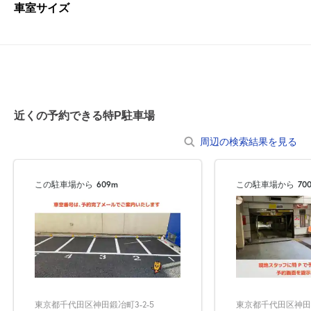
車室サイズ
近くの予約できる特P駐車場
周辺の検索結果を見る
この駐車場から
609m
この駐車場から
70
東京都千代田区神田鍛冶町3-2-5
東京都千代田区神田錦