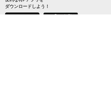
ダウンロードしよう！
ここから「インストール」して、便利な特Pアプリを
公式 X
GETしよう
公式 Facebook
特P
会員・利用規約
特定商取引法について
プライバシーポリシー