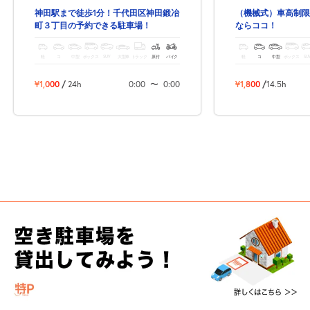
神田駅まで徒歩1分！千代田区神田鍛冶
（機械式）車高制限
町３丁目の予約できる駐車場！
ならココ！
軽
コ
中型
ボックス
SUV
大型車
トラック
原付
バイク
軽
コ
中型
ボックス
SU
¥1,000
/
24h
0:00
〜
0:00
¥1,800
/
14.5h