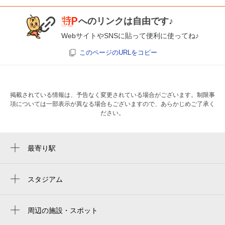
へのリンクは自由です♪
WebサイトやSNSに貼って便利に使ってね♪
このページのURLをコピー
掲載されている情報は、予告なく変更されている場合がございます。制限事
項については一部表示が異なる場合もございますので、あらかじめご了承く
ださい。
最寄り駅
大崎広小路駅
戸越銀座駅
スタジアム
大田スタジアム
戸越駅
周辺の施設・スポット
五反田駅
西八丁公園