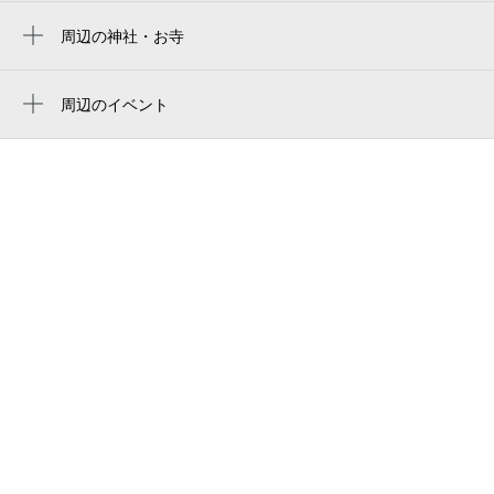
大崎駅
イトーピア五反田マンション
周辺の神社・お寺
不動前駅
専修寺
セザール大崎広小路
戸越公園駅
周辺のイベント
スカイコート・ヴィーダ五反田ウエスト
タレイア・クァルテット第3回定期演奏会
荏原中延駅
グレンパークgーウェスト
「終わりなき歌のゆくえ～夏の終わりに
武蔵小山駅
～」
かず結婚相談所
下神明駅
2026ジュニアオーケストラ体験講座
ＳＳＳ１３
高輪台駅
立正大学図書館 ようこそオープンキャン
delta di gotanda（デルタディゴタンダ）
パスへ！第28回貴重書展
eko japan 株式会社
品川消防署五反田出張所
株式会社メンバーズ メンバーズキャリアカ
ンパニー
西五反田八丁目