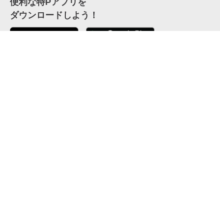
便利な特Pアプリを
ダウンロードしよう！
ここから「インストール」して、便利な特Pアプリを
公式 X
GETしよう
公式 Facebook
特P
会員・利用規約
特定商取引法について
プライバシーポリシー