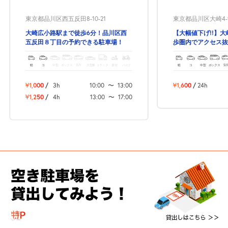
東京都品川区西五反田8-10-21
東京都品川区大崎4-9
大崎広小路駅まで徒歩6分！品川区西
【大幅値下げ!!】
五反田８丁目の予約できる駐車場！
歩圏内でアクセス抜
軽
コ
中型
ボックス
SUV
大型車
トラック
原付
バイク
軽
コ
中型
ボックス
SU
¥1,000
/
3h
10:00
〜
13:00
¥1,600
/
24h
¥1,250
/
4h
13:00
〜
17:00