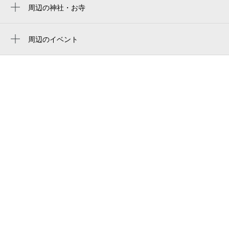
介護付き有料老人ホームイリーゼふなばし
周辺の神社・お寺
原木中山駅
宝成寺
ビートルズ
周辺のイベント
京成東中山駅北口駐輪場
周辺にイベントが見つかりませんでした。
京葉学園
パークホームズ西船橋 ザ レジデンス
東中山駅前郵便局
東中山駅前郵便局
コスモフェスタ西船橋
藤田マンション
西船西公園
top東中山