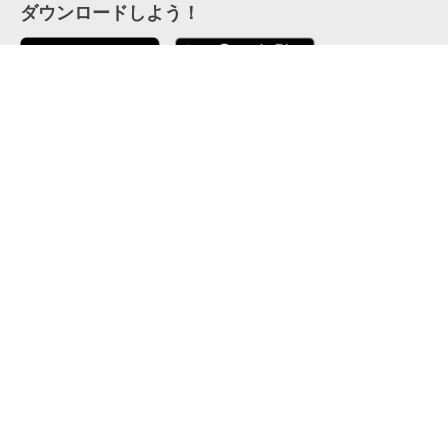
ダウンロードしよう！
ここから「インストール」して、便利な特Pアプリを
公式 X
GETしよう
公式 Facebook
特P
会員・利用規約
特定商取引法について
プライバシーポリシー
運営会社