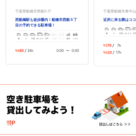
千葉県船橋市西船5-17
千葉県船橋市東中山1-
西船橋駅も徒歩圏内！船橋市西船５丁
近所に来る際はココ
目の予約できる駐車場！
軽
コ
中型
ボックス
SU
軽
コ
中型
ボックス
SUV
大型車
トラック
原付
バイク
¥370
/
7h
¥680
/
24h
0:00
〜
0:00
¥620
/
17h