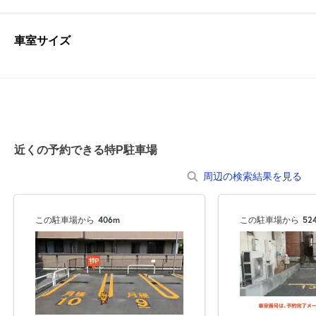
車室サイズ
近くの予約できる特P駐車場
周辺の検索結果を見る
この駐車場から
406m
この駐車場から
52