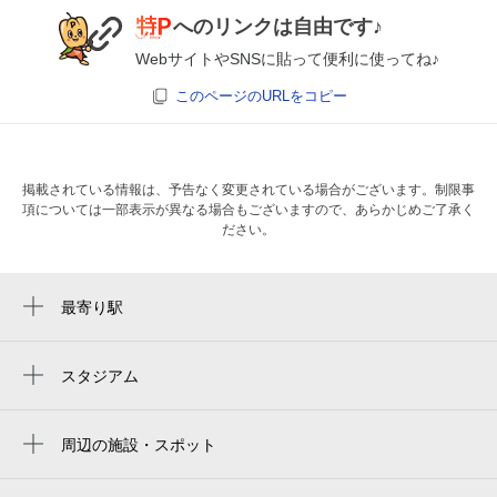
へのリンクは自由です♪
WebサイトやSNSに貼って便利に使ってね♪
このページのURLをコピー
掲載されている情報は、予告なく変更されている場合がございます。制限事
項については一部表示が異なる場合もございますので、あらかじめご了承く
ださい。
最寄り駅
東中山駅
京成西船駅
スタジアム
lala arena tokyo-bay
西船橋駅
周辺の施設・スポット
京成中山駅
アーバンパーク西船橋
下総中山駅