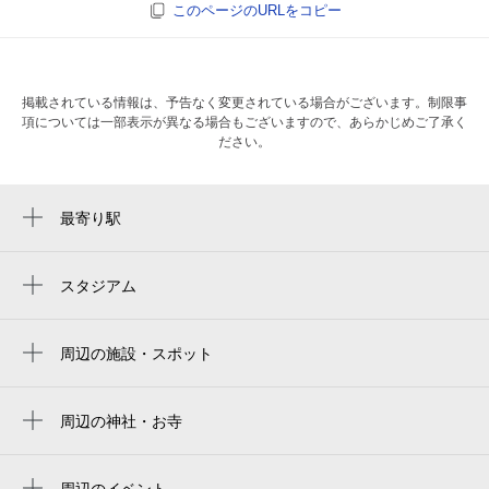
このページのURLをコピー
掲載されている情報は、予告なく変更されている場合がございます。制限事
項については一部表示が異なる場合もございますので、あらかじめご了承く
ださい。
最寄り駅
北巽駅
小路駅
スタジアム
周辺にスタジアムが見つかりませんでした。
南巽駅
周辺の施設・スポット
布施駅
障がい者支援施設ルピナス
今里駅
巽北
周辺の神社・お寺
ＪＲ長瀬駅
周辺に神社・お寺が見つかりませんでした。
トヨタレンタカー 北巽駅前店
周辺のイベント