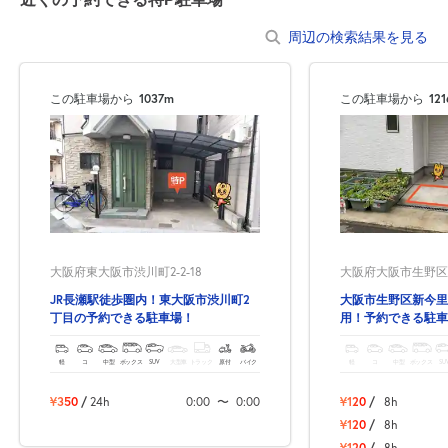
周辺の検索結果を見る
この駐車場から
1037m
この駐車場から
12
大阪府東大阪市渋川町2-2-18
大阪府大阪市生野区新
JR長瀬駅徒歩圏内！東大阪市渋川町2
大阪市生野区新今里
丁目の予約できる駐車場！
用！予約できる駐車
軽
コ
中型
ボックス
SUV
大型車
トラック
原付
バイク
軽
コ
中型
ボックス
SU
¥350
/
24h
0:00
〜
0:00
¥120
/
8h
¥120
/
8h
¥120
/
8h