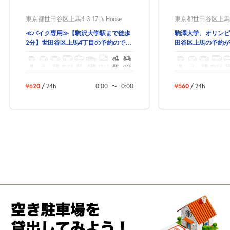
東京都世田谷区上馬4-3-17L's House
東京都世田谷区上馬3-
≪バイク専用≫【駒沢大学駅まで徒歩
駒澤大学、オリンピ
2分】世田谷区上馬4丁目の予約のでき
田谷区上馬の予約が
る駐車場‼
軽
コ
中型
ボックス
SUV
大型車
トラック
原付
バイク
軽
コ
中型
ボックス
SU
¥620
/
24h
0:00
〜
0:00
¥560
/
24h