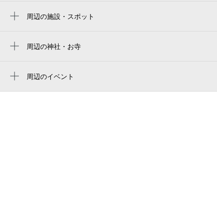
西太子堂駅
国立代々木競技場 第二体育館
周辺の施設・スポット
若林駅
サリックスハイツ
松陰神社前駅
東京都世田谷区上馬1丁目2-8
周辺の神社・お寺
周辺に神社・お寺が見つかりませんでした。
ディージェイ上馬
周辺のイベント
バウスクロス上馬
周辺にイベントが見つかりませんでした。
グローリオ駒沢大学
スプリンクス三軒茶屋
ザ・グランプルーヴ上馬
厚生ハイツ
シャンボール上馬
焼肉市場げんかや 駒沢店
グランドメゾン野沢