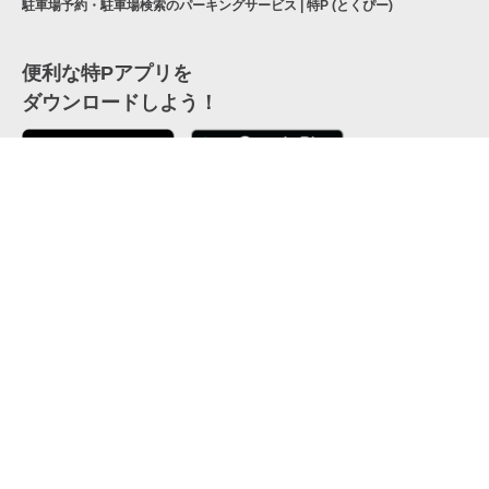
駐車場予約・駐車場検索のパーキングサービス | 特P (とくぴー)
便利な特Pアプリを
ダウンロードしよう！
ここから「インストール」して、便利な特Pアプリを
公式 X
GETしよう
公式 Facebook
特P