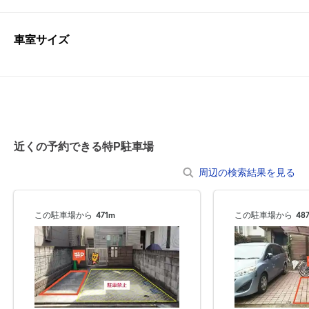
車室サイズ
近くの予約できる特P駐車場
周辺の検索結果を見る
この駐車場から
471m
この駐車場から
48