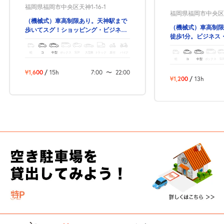
福岡県福岡市中央区天神1-16-1
福岡県福岡市中央区天神
（機械式）車高制限あり。天神駅まで
（機械式）車高制限
歩いてスグ！ショッピング・ビジネ
徒歩1分。ビジネス
ス・観光にも便利な駐車場です。
車場です。
軽
コ
中型
ボックス
SUV
大型車
トラック
原付
バイク
軽
コ
中型
ボックス
SU
¥1,600
/
15h
7:00
〜
22:00
¥1,200
/
13h