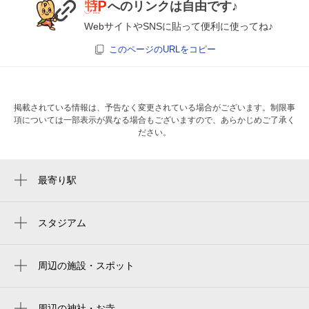
へのリンクは自由です♪
WebサイトやSNSに貼って便利に使ってね♪
このページのURLをコピー
掲載されている情報は、予告なく変更されている場合がございます。制限事
項については一部表示が異なる場合もございますので、あらかじめご了承く
ださい。
最寄り駅
赤坂駅
天神駅
スタジアム
福岡市営平和台陸上競技場
西鉄福岡（天神）駅
미즈호 paypay 돔 후쿠오카
周辺の施設・スポット
天神南駅
釣船茶屋ざうお 天神店
福岡paypay巨蛋
中洲川端駅
創造社リカレントスクール 福岡校
周辺の神社・お寺